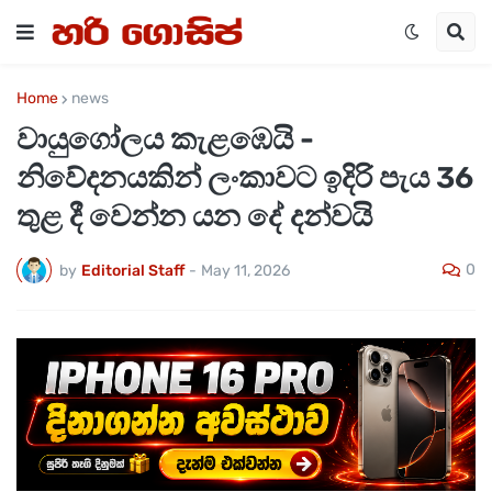
Home
news
වායුගෝලය කැළඹෙයි -
නිවේදනයකින් ලංකාවට ඉදිරි පැය 36
තුළ දී වෙන්න යන දේ දන්වයි
0
by
Editorial Staff
-
May 11, 2026