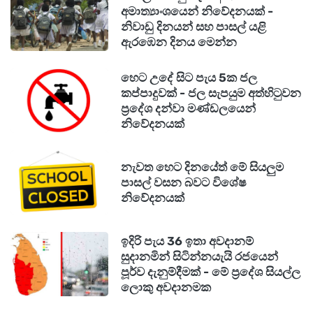
අමාත්‍යාංශයෙන් නිවේදනයක් -
නිවාඩු දිනයන් සහ පාසල් යළි
ඇරඹෙන දිනය මෙන්න
හෙට උදේ සිට පැය 5ක ජල
කප්පාදුවක් - ජල සැපයුම අත්හිටුවන
ප්‍රදේශ දන්වා මණ්ඩලයෙන්
නිවේදනයක්
නැවත හෙට දිනයේත් මේ සියලුම
පාසල් වසන බවට විශේෂ
නිවේදනයක්
ඉදිරි පැය 36 ඉතා අවදානම්
සුදානමින් සිටින්නයැයි රජයෙන්
පූර්ව දැනුම්දීමක් - මේ ප්‍රදේශ සියල්ල
ලොකු අවදානමක