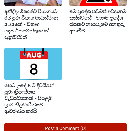
අනිද්දා ශිෂ්‍යත්ව විභාගයට
මේ ප්‍රදේශ තවමත් අවදානම්
තවද බස්නාහිර, සබරගමුව, මධ්‍යම, ඌව, දකුණ,
රට පුරා විභාග මධ්‍යස්ථාන
තත්ත්වයේ - වහාම ප්‍රදේශ
වයඹ, උතුරු සහ උතුරු මැද පළාත්වලත්
2,723ක් - විභාග
රැසකට නායයෑමේ අනතුරු
දෙපාර්තමේන්තුවෙන්
ඇඟවීම්
ත්‍රිකුණාමලය දිස්ත්‍රික්කයේත් ඇතැම් ස්ථානවලට
දැනුම්දීමක්
මි.මී. 100 පමණ තද වැසි ඇති විය හැකි බවද සඳහන්.
කෙසේ වෙතත් ගිගුරුම් සහිත වැසි සමඟ ඇතිවිය
හැකි තාවකාලික තද සුළංවලින් සහ අකුණු මඟින් සිදු
වන අනතුරු අවම කර ගැනීමට අවශ්‍ය පියවර
ගන්නා මෙන් කාලගුණ විද්‍යා දෙපාර්තමේන්තුව
හෙට උදේ 8 ට දිවයිනේ
පුරා ක්‍රියාත්මක
ජනතාවගෙන් ඉල්ලා සිටියි.
වැඩසටහනක් - සියලුම
ග්‍රාම නිලධාරී වසම්
ආවරණය කරයි
Post a Comment (0)