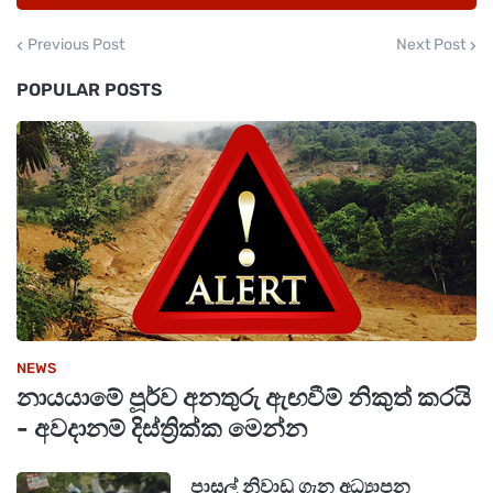
Previous Post
Next Post
POPULAR POSTS
NEWS
නායයාමේ පූර්ව අනතුරු ඇඟවීම් නිකුත් කරයි
- අවදානම් දිස්ත්‍රික්ක මෙන්න
පාසල් නිවාඩු ගැන අධ්‍යාපන