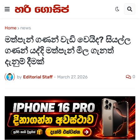
Home
news
මත්පැන් ගණන් වැඩි වෙයිද? සියල්ල
ගණන් යද්දි මත්පැන් මිල ගැනත්
දැනුම් දීමක්
0
by
Editorial Staff
-
March 27, 2026