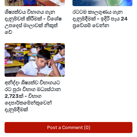
ඒ නිසා කිසිවෙකුත් මේ වන තෙක් ඒ ගැන විශේෂ
ශිෂ්‍යත්වය විභාගය ගැන
රටටම කාලගුණය ගැන
තීරණයක් ගෙන නොමැති බවද වැඩිදුරටත් වාර්තා
දැනුම්වත් කිරීමක් - විශේෂ
දැනුම්දීමක් - ඉදිරි පැය 24
වේ.
උපදෙස් මාලාවක් නිකුත්
ප්‍රවේශම් වෙන්න
වේ
අනිද්දා ශිෂ්‍යත්ව විභාගයට
රට පුරා විභාග මධ්‍යස්ථාන
2,723ක් - විභාග
දෙපාර්තමේන්තුවෙන්
දැනුම්දීමක්
Post a Comment (0)