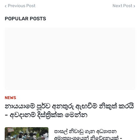
Previous Post
Next Post
POPULAR POSTS
NEWS
නායයාමේ පූර්ව අනතුරු ඇඟවීම් නිකුත් කරයි
- අවදානම් දිස්ත්‍රික්ක මෙන්න
පාසල් නිවාඩු ගැන අධ්‍යාපන
අමාත්‍යාංශයෙන් නිවේදනයක් -