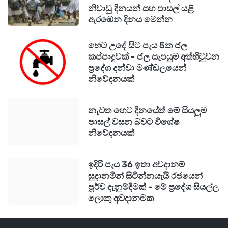
නිවාඩු දිනයන් සහ පාසල් යළි
ඇරඹෙන දිනය මෙන්න
හෙට උදේ සිට පැය 5ක ජල
කප්පාදුවක් - ජල සැපයුම අත්හිටුවන
ප්‍රදේශ දන්වා මණ්ඩලයෙන්
නිවේදනයක්
නැවත හෙට දිනයේත් මේ සියලුම
පාසල් වසන බවට විශේෂ
නිවේදනයක්
ඉදිරි පැය 36 ඉතා අවදානම්
සුදානමින් සිටින්නයැයි රජයෙන්
පූර්ව දැනුම්දීමක් - මේ ප්‍රදේශ සියල්ල
ලොකු අවදානමක