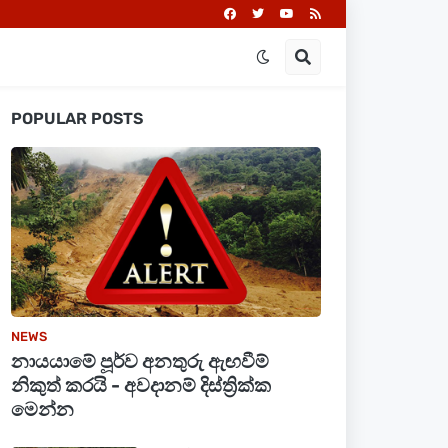
POPULAR POSTS
NEWS
නායයාමේ පූර්ව අනතුරු ඇඟවීම්
නිකුත් කරයි - අවදානම් දිස්ත්‍රික්ක
මෙන්න