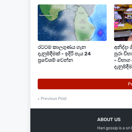
රටටම කාලගුණය ගැන
අනිද්දා 
දැනුම්දීමක් - ඉදිරි පැය 24
පුරා වි
ප්‍රවේශම් වෙන්න
- විභාග
දැනුම්දී
P
Previous Post
ABOUT US
Hari gossip is a sr