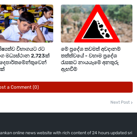
ශිෂ්‍යත්ව විභාගයට රට
මේ ප්‍රදේශ තවමත් අවදානම්
භාග මධ්‍යස්ථාන 2,723ක්
තත්ත්වයේ - වහාම ප්‍රදේශ
 දෙපාර්තමේන්තුවෙන්
රැසකට නායයෑමේ අනතුරු
මක්
ඇඟවීම්
ost a Comment (0)
Next Post
i lankan online news website with rich content of 24 hours updated sri