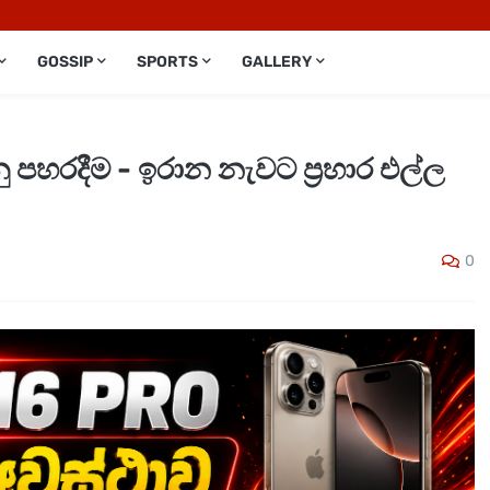
GOSSIP
SPORTS
GALLERY
 පහරදීම - ඉරාන නැවට ප්‍රහාර එල්ල
0