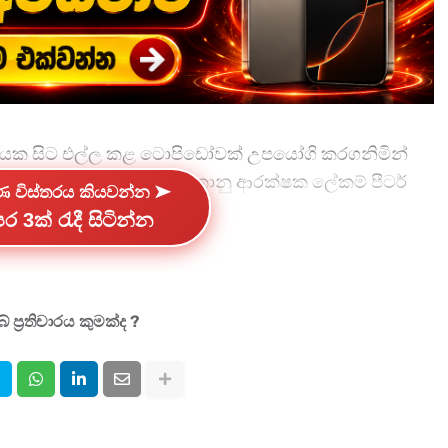
රීනයක සිට එල්ල කළ ටොපිඩෝවක් උපයෝගි කරගනිමින්
ක් මුහුදු බත්කළ බව අමෙරිකානු ආරක්ෂක ලේකම් පීටර්
්ණ විස්තරය කියවන්න ➤
ර 3ක් රැදී සිටින්න
 නිකුත් වී ඇත,
 ප්‍රතිචාරය කුමක්ද ?