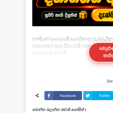
ඉන්දියන් සාගරයේදී අමෙරිකානු සැබ්මැ
ජාත්‍යන්තර මුහුදු සීමාවේදී ඉරාන නෞකාව
සම්පූර
හෙග්සෙත් පවසයි.
තප්ප
එම පහරදීමේ දර්ශන මේ වනවිට මාධ්‍ය වෙත
එම දර්ශන පහතින්,
ඔබේ
Facebook
Twitter
මෙන්න බලන්න තවත් ගොසිප්