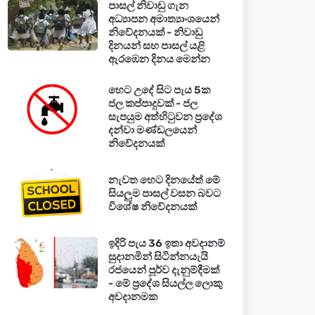
පාසල් නිවාඩු ගැන
අධ්‍යාපන අමාත්‍යාංශයෙන්
නිවේදනයක් - නිවාඩු
දිනයන් සහ පාසල් යළි
ඇරඹෙන දිනය මෙන්න
හෙට උදේ සිට පැය 5ක
ජල කප්පාදුවක් - ජල
සැපයුම අත්හිටුවන ප්‍රදේශ
දන්වා මණ්ඩලයෙන්
නිවේදනයක්
නැවත හෙට දිනයේත් මේ
සියලුම පාසල් වසන බවට
විශේෂ නිවේදනයක්
ඉදිරි පැය 36 ඉතා අවදානම්
සුදානමින් සිටින්නයැයි
රජයෙන් පූර්ව දැනුම්දීමක්
- මේ ප්‍රදේශ සියල්ල ලොකු
අවදානමක