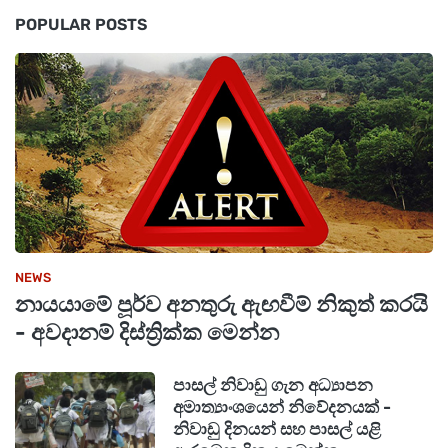
POPULAR POSTS
NEWS
නායයාමේ පූර්ව අනතුරු ඇඟවීම් නිකුත් කරයි
- අවදානම් දිස්ත්‍රික්ක මෙන්න
පාසල් නිවාඩු ගැන අධ්‍යාපන
අමාත්‍යාංශයෙන් නිවේදනයක් -
නිවාඩු දිනයන් සහ පාසල් යළි