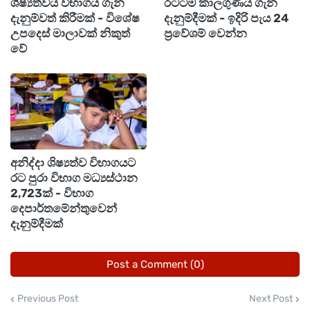
ශිෂ්‍යත්වය විභාගය ගැන
රටටම කාලගුණය ගැන
පියවර ගන්නා ලෙස ද කාලගුණවිද්‍යා
දැනුම්වත් කිරීමක් - විශේෂ
දැනුම්දීමක් - ඉදිරි පැය 24
දෙපාර්තමේන්තුව ජනතාවගෙන් ඉල්ලීමක් කර සිටී.
උපදෙස් මාලාවක් නිකුත්
ප්‍රවේශම් වෙන්න
වේ
අනිද්දා ශිෂ්‍යත්ව විභාගයට
රට පුරා විභාග මධ්‍යස්ථාන
2,723ක් - විභාග
දෙපාර්තමේන්තුවෙන්
දැනුම්දීමක්
Post a Comment (0)
Previous Post
Next Post