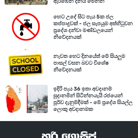
ඇරඹෙන දිනය මෙන්න
හෙට උදේ සිට පැය 5ක ජල
කප්පාදුවක් - ජල සැපයුම අත්හිටුවන
ප්‍රදේශ දන්වා මණ්ඩලයෙන්
නිවේදනයක්
නැවත හෙට දිනයේත් මේ සියලුම
පාසල් වසන බවට විශේෂ
නිවේදනයක්
ඉදිරි පැය 36 ඉතා අවදානම්
සුදානමින් සිටින්නයැයි රජයෙන්
පූර්ව දැනුම්දීමක් - මේ ප්‍රදේශ සියල්ල
ලොකු අවදානමක