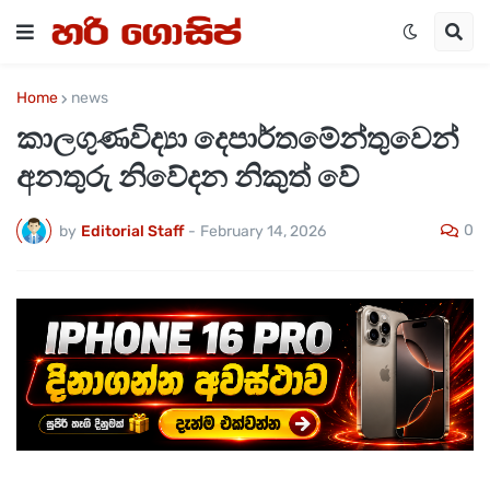
Home
news
කාලගුණවිද්‍යා දෙපාර්තමේන්තුවෙන්
අනතුරු නිවේදන නිකුත් වේ
0
by
Editorial Staff
-
February 14, 2026