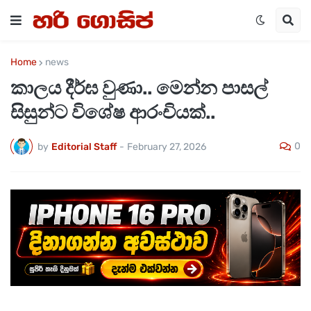
Home
news
කාලය දීර්ඝ වුණා.. මෙන්න පාසල්
සිසුන්ට විශේෂ ආරංචියක්..
0
by
Editorial Staff
-
February 27, 2026