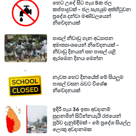
හෙට උදේ සිට පැය 5ක ජල
කප්පාදුවක් - ජල සැපයුම අත්හිටුවන
ප්‍රදේශ දන්වා මණ්ඩලයෙන්
නිවේදනයක්
පාසල් නිවාඩු ගැන අධ්‍යාපන
අමාත්‍යාංශයෙන් නිවේදනයක් -
නිවාඩු දිනයන් සහ පාසල් යළි
ඇරඹෙන දිනය මෙන්න
නැවත හෙට දිනයේත් මේ සියලුම
පාසල් වසන බවට විශේෂ
නිවේදනයක්
ඉදිරි පැය 36 ඉතා අවදානම්
සුදානමින් සිටින්නයැයි රජයෙන්
පූර්ව දැනුම්දීමක් - මේ ප්‍රදේශ සියල්ල
ලොකු අවදානමක