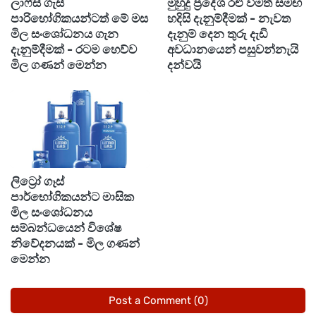
ලාෆ්ස් ගැස්
මුහුදු ප්‍රදේශ රළු වීමත් සමඟ
අධ්‍යාපන අමාත්‍යාංශය පියවර ගෙන තිබෙනවා.
පාරිභෝගිකයන්ටත් මේ මස
හදිසි දැනුම්දීමක් - නැවත
මිල සංශෝධනය ගැන
දැනුම් දෙන තුරු දැඩි
දැනුම්දීමක් - රටම හෙව්ව
අවධානයෙන් පසුවන්නැයි
මිල ගණන් මෙන්න
දන්වයි
ලිට්‍රෝ ගෑස්
පාර්භෝගිකයන්ට මාසික
මිල සංශෝධනය
සම්බන්ධයෙන් විශේෂ
නිවේදනයක් - මිල ගණන්
මෙන්න
Post a Comment (0)