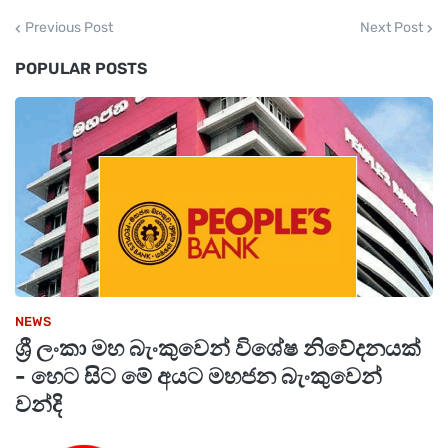
Previous Post
Next Post
POPULAR POSTS
NEWS
ශ්‍රී ලංකා මහ බැංකුවෙන් විශේෂ නිවේදනයක්
- හෙට සිට මේ අයට මහජන බැංකුවෙන්
වන්දි