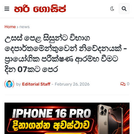
Home
news
උසස් පෙළ සිසුන්ට විභාග
දෙපාර්තමේන්තුවෙන් නිවේදනයක් -
ප්‍රායෝගික පරීක්ෂණ ආරම්භ වීමට
දින 07කට පෙර
0
by
Editorial Staff
-
February 26, 2026