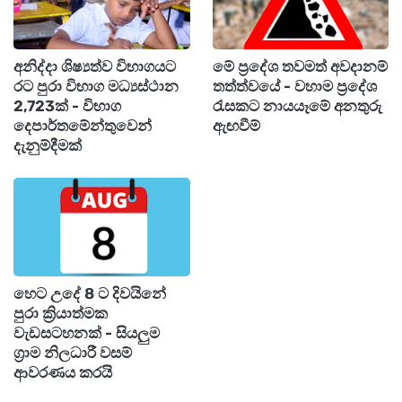
(පෙරදිග) සහ විෂය අංක 55 – සංගීතය (කර්ණාටක)
යන විෂයයන් සඳහා ප්‍රායෝගික පරීක්ෂණ 2026
අනිද්දා ශිෂ්‍යත්ව විභාගයට
මේ ප්‍රදේශ තවමත් අවදානම්
මාර්තු 09 දින සිට 2026 මාර්තු 16 දින දක්වා
රට පුරා විභාග මධ්‍යස්ථාන
තත්ත්වයේ - වහාම ප්‍රදේශ
පැවැත්වීමට නියමිතය.
2,723ක් - විභාග
රැසකට නායයෑමේ අනතුරු
දෙපාර්තමේන්තුවෙන්
ඇඟවීම්
දැනුම්දීමක්
මීට අමතරව, විෂය අංක 56 – සංගීතය (බටහිර),
විෂය අංක 57 – නාට්‍ය හා රංග කලාව (සිංහල), විෂය
අංක 58 – නාට්‍ය හා රංග කලාව (දෙමළ) සහ විෂය
අංක 59 – නාට්‍ය හා රංග කලාව (ඉංග්‍රීසි) යන
විෂයයන් සඳහාද ප්‍රායෝගික පරීක්ෂණ 2026 මාර්තු
09 දින සිට 2026 මාර්තු 16 දින දක්වා පැවැත්වෙන
හෙට උදේ 8 ට දිවයිනේ
පුරා ක්‍රියාත්මක
බව සඳහන් වේ.
වැඩසටහනක් - සියලුම
ග්‍රාම නිලධාරී වසම්
ආවරණය කරයි
පාසල් අයදුම්කරුවන්ගේ ප්‍රවේශපත්‍ර අදාළ පාසල්වල