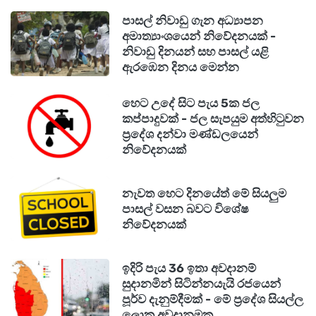
පාසල් නිවාඩු ගැන අධ්‍යාපන
අමාත්‍යාංශයෙන් නිවේදනයක් -
නිවාඩු දිනයන් සහ පාසල් යළි
ඇරඹෙන දිනය මෙන්න
හෙට උදේ සිට පැය 5ක ජල
කප්පාදුවක් - ජල සැපයුම අත්හිටුවන
ප්‍රදේශ දන්වා මණ්ඩලයෙන්
නිවේදනයක්
නැවත හෙට දිනයේත් මේ සියලුම
පාසල් වසන බවට විශේෂ
නිවේදනයක්
ඉදිරි පැය 36 ඉතා අවදානම්
සුදානමින් සිටින්නයැයි රජයෙන්
පූර්ව දැනුම්දීමක් - මේ ප්‍රදේශ සියල්ල
ලොකු අවදානමක