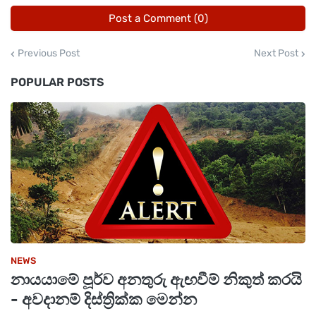
විදුහල්පතිවරුන් වෙත යොමු කර ඇති අතර,
Post a Comment (0)
පෞද්ගලික අයදුම්කරුවන්ගේ ප්‍රවේශපත්‍ර
අයදුම්පතෙහි සඳහන් ලිපිනයට තැපැල් මඟින්
Previous Post
Next Post
යැවීමට කටයුතු කරනු ඇත.
POPULAR POSTS
එසේම, ප්‍රායෝගික පරීක්ෂණ ආරම්භ වීමට දින
07කට පෙර සිට දෙපාර්තමේන්තුවේ නිල වෙබ්
අඩවිය වන
https://onlineexams.gov.lk/onlineapps
මඟින්ද
ප්‍රවේශපත්‍ර බාගත කර ගැනීමට පහසුකම් සලසා ඇති
බව විභාග දෙපාර්තමේන්තුව වැඩිදුරටත් පවසයි.
NEWS
නායයාමේ පූර්ව අනතුරු ඇඟවීම් නිකුත් කරයි
- අවදානම් දිස්ත්‍රික්ක මෙන්න