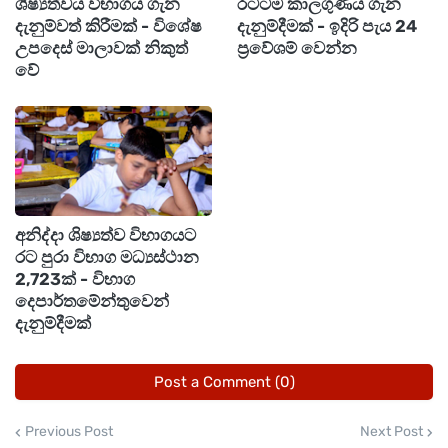
ශිෂ්‍යත්වය විභාගය ගැන
රටටම කාලගුණය ගැන
දැනුම්වත් කිරීමක් - විශේෂ
දැනුම්දීමක් - ඉදිරි පැය 24
උපදෙස් මාලාවක් නිකුත්
ප්‍රවේශම් වෙන්න
වේ
අනිද්දා ශිෂ්‍යත්ව විභාගයට
රට පුරා විභාග මධ්‍යස්ථාන
2,723ක් - විභාග
දෙපාර්තමේන්තුවෙන්
දැනුම්දීමක්
Post a Comment (0)
Previous Post
Next Post