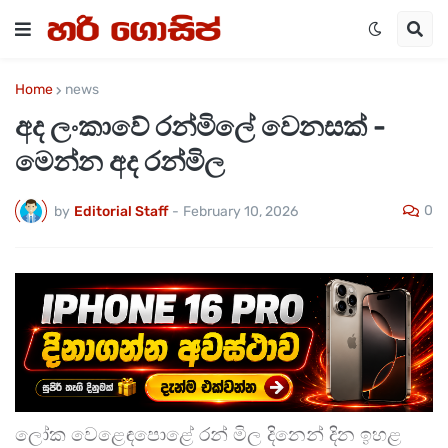
Home
news
අද ලංකාවේ රන්මිලේ වෙනසක් -
මෙන්න අද රන්මිල
0
by
Editorial Staff
-
February 10, 2026
ලෝක වෙළෙඳපොළේ රන් මිල දිනෙන් දින ඉහළ