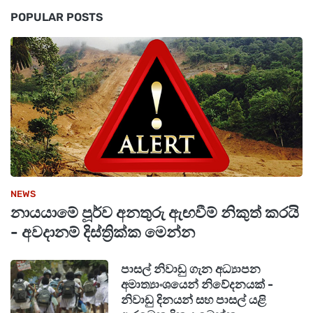
POPULAR POSTS
NEWS
නායයාමේ පූර්ව අනතුරු ඇඟවීම් නිකුත් කරයි
- අවදානම් දිස්ත්‍රික්ක මෙන්න
පාසල් නිවාඩු ගැන අධ්‍යාපන
අමාත්‍යාංශයෙන් නිවේදනයක් -
නිවාඩු දිනයන් සහ පාසල් යළි