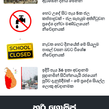
ඇරඹෙන දිනය මෙන්න
හෙට උදේ සිට පැය 5ක ජල
කප්පාදුවක් - ජල සැපයුම අත්හිටුවන
ප්‍රදේශ දන්වා මණ්ඩලයෙන්
නිවේදනයක්
නැවත හෙට දිනයේත් මේ සියලුම
පාසල් වසන බවට විශේෂ
නිවේදනයක්
ඉදිරි පැය 36 ඉතා අවදානම්
සුදානමින් සිටින්නයැයි රජයෙන්
පූර්ව දැනුම්දීමක් - මේ ප්‍රදේශ සියල්ල
ලොකු අවදානමක