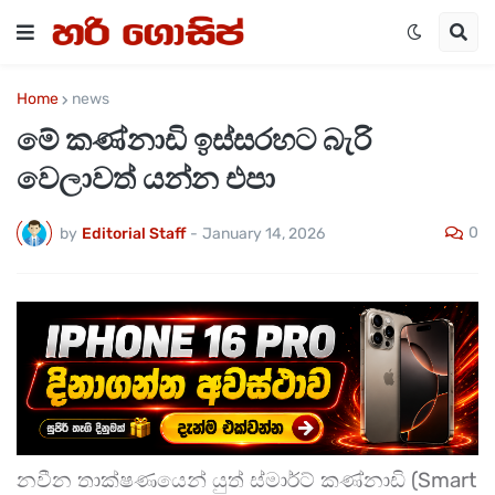
Home
news
මේ කණ්නාඩි ඉස්සරහට බැරි
වෙලාවත් යන්න එපා
0
by
Editorial Staff
-
January 14, 2026
නවීන තාක්ෂණයෙන් යුත් ස්මාර්ට් කණ්නාඩි (Smart