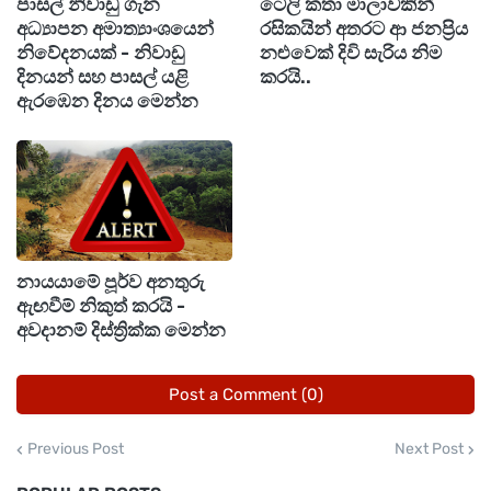
ඉකුත් ජුනි මාසයේ බ්‍රයිටන් වෙරළේ අව්ව තපින
පාසල් නිවාඩු ගැන
ටෙලි කතා මාලාවකින්
අධ්‍යාපන අමාත්‍යාංශයෙන්
රසිකයින් අතරට ආ ජනප්‍රිය
අතරතුර පුද්ගලයෙකු ඇගෙන් දුරකථන අංකය ඉල්ලා
නිවේදනයක් - නිවාඩු
නළුවෙක් දිවි සැරිය නිම
ඇති අතර ඇය එය ප්‍රතික්ෂේප කර ඇත.
දිනයන් සහ පාසල් යළි
කරයි..
ඇරඹෙන දිනය මෙන්න
ඉන්පසු ඇය දුටුවේ එම පුද්ගලයාගේ දෘෂ්ටි
කෝණයෙන් පටිගත කළ එම වීඩියෝව ටික්ටොක්
වෙත මුදාහැර තිබෙන බවයි.
ඇය වැඩිදුරටත් ප්‍රකාශ කර ඇත්තේ එම වීඩියෝවට
නායයාමේ පූර්ව අනතුරු
මිලියනයකට වඩා නැරඹුම් වාර ලැබී තිබූ අතර
ඇඟවීම් නිකුත් කරයි -
ලිංගිකව අපහාසාත්මක ප්‍රතිචාර සිය ගණනක් ලැබී
අවදානම් දිස්ත්‍රික්ක මෙන්න
තිබූ බවයි.
Post a Comment (0)
එමෙන්ම තවත් කාන්තාවක වන කේට් ද මෙසේ
ව්‍යායාම් මධ්‍යස්ථානයකදී ඇගේ අංකය ඉල්ලූ
Previous Post
Next Post
පුද්ගලයෙකුට එය ලබා දීම ප්‍රතික්ෂේප කිරීමත් සමඟ