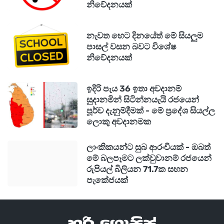
එසේම මෙටා සමාගම 2021 සිට ස්මාර්ට් කණ්නාඩි
නිවේදනයක්
අලෙවි කරන අතර ඉකුත් වසරේ පෙබරවාරි සිට මේ
දක්වා කණ්නාඩි යුගල මිලියන 2ක් පමණ අලෙවි
නැවත හෙට දිනයේත් මේ සියලුම
පාසල් වසන බවට විශේෂ
කර තිබෙන බව සඳහන්.
නිවේදනයක්
කෙසේ වෙතත් මෙම කණ්නාඩි සාමාන්‍ය
ඉදිරි පැය 36 ඉතා අවදානම්
කණ්නාඩිවලට සමාන බැවින් ඒවා හඳුනා ගැනීම
සුදානමින් සිටින්නයැයි රජයෙන්
අපහසු බව විශේෂඥයෝ කියා සිටියි. මෙටා සමාගම
පූර්ව දැනුම්දීමක් - මේ ප්‍රදේශ සියල්ල
මෙහි පටිගත කිරීමේදී දැල්වෙන LED ආලෝකයක්
ලොකු අවදානමක
ඇති බව පැවසුවත් එම ආලෝකය නිවා දැමීමට හෝ
ලාංකිකයන්ට සුබ ආරංචියක් - ඔබත්
වසා තැබීමට හැකි ක්‍රම අන්තර්ජාලයේ ඇති බවත්,
මේ බලපෑමට ලක්වුවානම් රජයෙන්
එම ක්‍රම සාර්ථක බවත් බීබීසී පරීක්ෂණ ඔස්සේ
රුපියල් බිලියන 71.7ක සහන
පැකේජයක්
තහවුරු වී ඇත.
එසේම වින්දිතයන් සඳහන් කරන්නේ තමන් වීඩියෝ
වන විට එවැනි කිසිදු ආලෝකයක් නොදුටු බවයි.