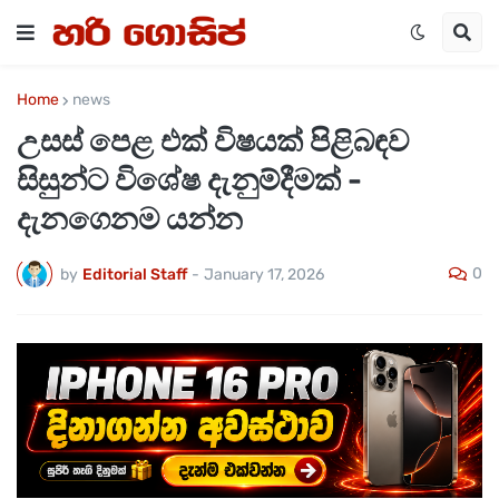
Home
news
උසස් පෙළ එක් විෂයක් පිළිබඳව
සිසුන්ට විශේෂ දැනුම්දීමක් -
දැනගෙනම යන්න
0
by
Editorial Staff
-
January 17, 2026