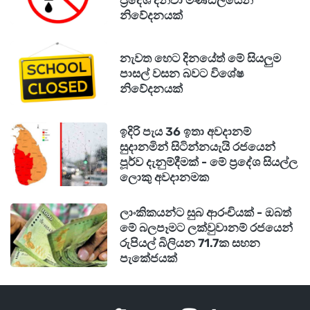
ප්‍රදේශ දන්වා මණ්ඩලයෙන්
නිවේදනයක්
නැවත හෙට දිනයේත් මේ සියලුම
පාසල් වසන බවට විශේෂ
නිවේදනයක්
ඉදිරි පැය 36 ඉතා අවදානම්
සුදානමින් සිටින්නයැයි රජයෙන්
පූර්ව දැනුම්දීමක් - මේ ප්‍රදේශ සියල්ල
ලොකු අවදානමක
ලාංකිකයන්ට සුබ ආරංචියක් - ඔබත්
මේ බලපෑමට ලක්වුවානම් රජයෙන්
රුපියල් බිලියන 71.7ක සහන
පැකේජයක්