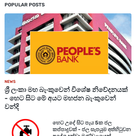
POPULAR POSTS
ක්ෂණික ඇමතුම් අංකය : 1911
දුරකථන අංක : 011 2784208 / 011 2784537
ෆැක්ස් අංකය : 011 2784422
විද්‍යුත් තැපෑල : gcealexam@gmail.com
NEWS
ශ්‍රී ලංකා මහ බැංකුවෙන් විශේෂ නිවේදනයක්
- හෙට සිට මේ අයට මහජන බැංකුවෙන්
වන්දි
හෙට උදේ සිට පැය 5ක ජල
කප්පාදුවක් - ජල සැපයුම අත්හිටුවන