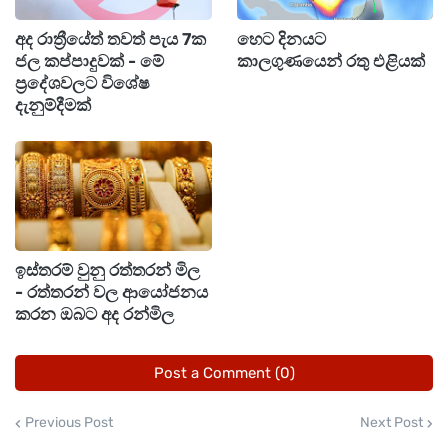
අයදුම්කරුවන්ගේ ප්‍රවේශපත්‍ර ඔවුන්ගේ
අද රාත්‍රීයේත් තවත් පැය 7ක
හෙට දිනයට
අයදුම්පත්‍රවල සඳහන් ලිපිනයටත් තැපැල් මාර්ගයෙන්
ජල කප්පාදුවක් - මේ
කාලගුණයෙන් රතු එළියක්
යොමු කර ඇති බවයි.
ප්‍රදේශවලට විශේෂ
දැනුම්දීමක්
එසේම, ප්‍රවේශපත්‍ර තැපැල් මගින් නොලැබුණු
අපේක්ෂකයින් සඳහා 2026 ජනවාරි 19 දින සිට ශ්‍රී
ලංකා විභාග දෙපාර්තමේන්තුවේ නිල වෙබ් අඩවිය
ඔස්සේ ප්‍රවේශපත්‍ර බාගත කර ගැනීම සඳහා අවශ්‍ය
පහසුකම් සලසා ඇති බව ද එම නිවේදනයේ සඳහන්
ඉස්තරම් වුනු රත්තරන් මිල
වේ.
- රත්තරන් වල ආයෝජනය
කරන ඔබට අද රන්මිල
මෙම විභාගය සම්බන්ධයෙන් වැඩිදුර තොරතුරු
Post a Comment (0)
සඳහා ශ්‍රී ලංකා විභාග දෙපාර්තමේන්තුවේ පහත
සඳහන් සන්නිවේදන මාධ්‍ය ඔස්සේ විමසීම් කළ හැකි
Previous Post
Next Post
බව ද විභාග දෙපාර්තමේන්තුව දැනුම් දෙයි.