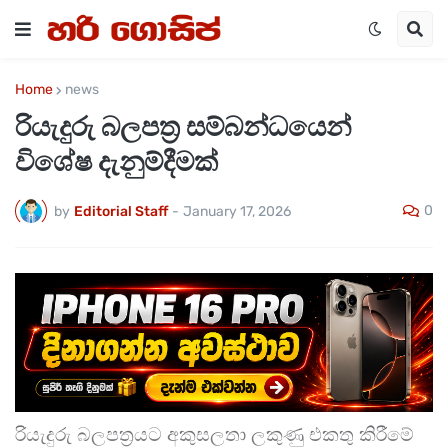
Home
news
රියැදුරු බලපත්‍ර සම්බන්ධයෙන්
විශේෂ දැනුම්දීමක්
0
by
Editorial Staff
-
January 17, 2026
රියැදුරු බලපත්‍රයට අකුසලතා ලකුණු එකතු කිරීමේ