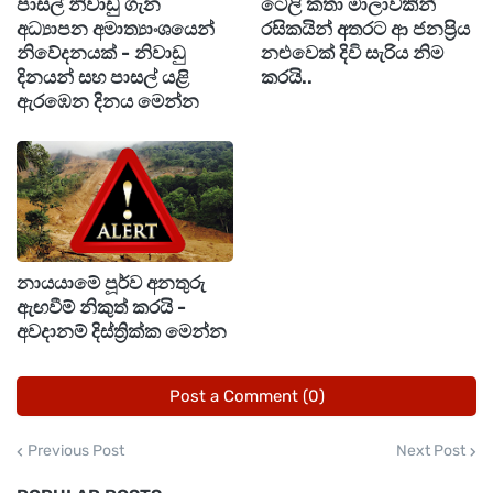
පාසල් නිවාඩු ගැන
ටෙලි කතා මාලාවකින්
අධ්‍යාපන අමාත්‍යාංශයෙන්
රසිකයින් අතරට ආ ජනප්‍රිය
එසේම, අනතුරුදායක ලෙස නවීකරණය කර ඇති
නිවේදනයක් - නිවාඩු
නළුවෙක් දිවි සැරිය නිම
උපාංග සහ කොටස් ඉවත් කර නොගන්නා බස් රථ,
දිනයන් සහ පාසල් යළි
කරයි..
ත්‍රීරෝද රථ ඇතුළු අනෙකුත් වාහන සම්බන්ධයෙන්ද
ඇරඹෙන දිනය මෙන්න
දැඩි ක්‍රියාමාර්ග ගන්නා බව පොලිසිය වැඩිදුරටත්
සඳහන් කරයි.
එවැනි වාහන හඳුනාගත් අවස්ථාවලදී මෝටර් රථ
පරීක්ෂකවරුන්ගෙන් තහනම් නියෝග ලබාගෙන,
නායයාමේ පූර්ව අනතුරු
අදාළ වාහන අධිකරණ ක්‍රියාමාර්ග සඳහා යොමු
ඇඟවීම් නිකුත් කරයි -
කිරීමට කටයුතු කරන බවද පොලිසිය අවධාරණය
අවදානම් දිස්ත්‍රික්ක මෙන්න
කරයි.
Post a Comment (0)
මෙම නව පියවරයන් මඟින් මාර්ග ආරක්ෂාව
Previous Post
Next Post
වැඩිදියුණු කිරීම, අනතුරුදායක රිය පැදවීම පාලනය
කිරීම සහ ජනතා ජීවිත ආරක්ෂා කිරීම අපේක්ෂා