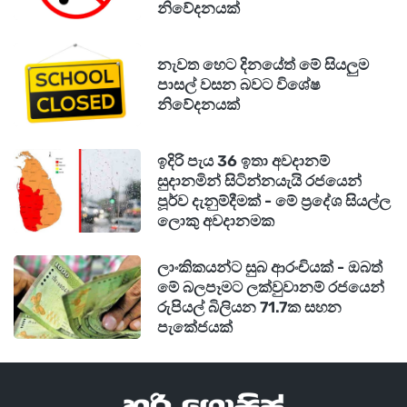
නිවේදනයක්
නැවත හෙට දිනයේත් මේ සියලුම
පාසල් වසන බවට විශේෂ
නිවේදනයක්
ඉදිරි පැය 36 ඉතා අවදානම්
සුදානමින් සිටින්නයැයි රජයෙන්
පූර්ව දැනුම්දීමක් - මේ ප්‍රදේශ සියල්ල
ලොකු අවදානමක
ලාංකිකයන්ට සුබ ආරංචියක් - ඔබත්
මේ බලපෑමට ලක්වුවානම් රජයෙන්
රුපියල් බිලියන 71.7ක සහන
පැකේජයක්