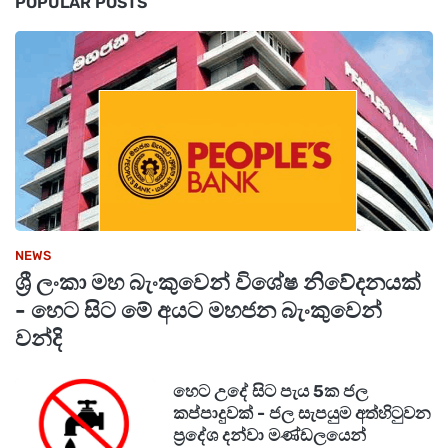
POPULAR POSTS
කරන බවද පොලිසිය සඳහන් කරයි.
NEWS
ශ්‍රී ලංකා මහ බැංකුවෙන් විශේෂ නිවේදනයක්
- හෙට සිට මේ අයට මහජන බැංකුවෙන්
වන්දි
හෙට උදේ සිට පැය 5ක ජල
කප්පාදුවක් - ජල සැපයුම අත්හිටුවන
ප්‍රදේශ දන්වා මණ්ඩලයෙන්