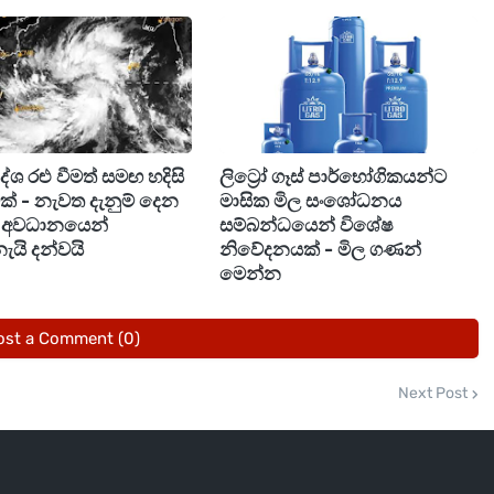
‍රදේශ රළු වීමත් සමඟ හදිසි
ලිට්‍රෝ ගෑස් පාර්භෝගිකයන්ට
ීමක් - නැවත දැනුම් දෙන
මාසික මිල සංශෝධනය
ඩි අවධානයෙන්
සම්බන්ධයෙන් විශේෂ
ැයි දන්වයි
නිවේදනයක් - මිල ගණන්
මෙන්න
ost a Comment (0)
Next Post