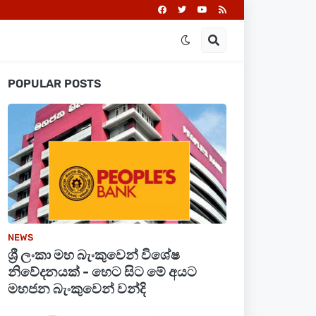
POPULAR POSTS
NEWS
ශ්‍රී ලංකා මහ බැංකුවෙන් විශේෂ
නිවේදනයක් - හෙට සිට මේ අයට
මහජන බැංකුවෙන් වන්දි