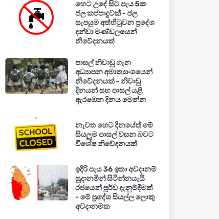
හෙට උදේ සිට පැය 5ක
ජල කප්පාදුවක් - ජල
සැපයුම අත්හිටුවන ප්‍රදේශ
දන්වා මණ්ඩලයෙන්
නිවේදනයක්
පාසල් නිවාඩු ගැන
අධ්‍යාපන අමාත්‍යාංශයෙන්
නිවේදනයක් - නිවාඩු
දිනයන් සහ පාසල් යළි
ඇරඹෙන දිනය මෙන්න
නැවත හෙට දිනයේත් මේ
සියලුම පාසල් වසන බවට
විශේෂ නිවේදනයක්
ඉදිරි පැය 36 ඉතා අවදානම්
සුදානමින් සිටින්නයැයි
රජයෙන් පූර්ව දැනුම්දීමක්
- මේ ප්‍රදේශ සියල්ල ලොකු
අවදානමක