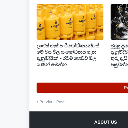
ලාෆ්ස් ගැස් පාරිභෝගිකයන්ටත්
මුහුදු ප්
මේ මස මිල සංශෝධනය ගැන
දැනුම්ද
දැනුම්දීමක් - රටම හෙව්ව මිල
තුරු දැ
ගණන් මෙන්න
පසුවන්න
P
Previous Post
ABOUT US