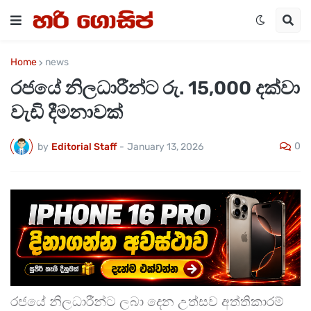
Home
news
රජයේ නිලධාරීන්ට රු. 15,000 දක්වා
වැඩි දීමනාවක්
0
by
Editorial Staff
-
January 13, 2026
රජයේ නිලධාරීන්ට ලබා දෙන උත්සව අත්තිකාරම්