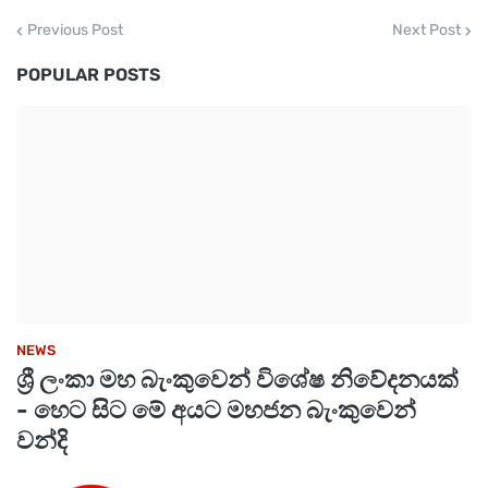
Previous Post
Next Post
POPULAR POSTS
NEWS
ශ්‍රී ලංකා මහ බැංකුවෙන් විශේෂ නිවේදනයක්
- හෙට සිට මේ අයට මහජන බැංකුවෙන්
වන්දි