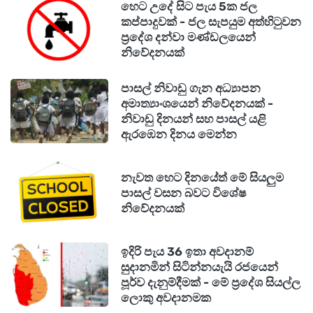
හෙට උදේ සිට පැය 5ක ජල
කප්පාදුවක් - ජල සැපයුම අත්හිටුවන
ප්‍රදේශ දන්වා මණ්ඩලයෙන්
නිවේදනයක්
පාසල් නිවාඩු ගැන අධ්‍යාපන
අමාත්‍යාංශයෙන් නිවේදනයක් -
නිවාඩු දිනයන් සහ පාසල් යළි
ඇරඹෙන දිනය මෙන්න
නැවත හෙට දිනයේත් මේ සියලුම
පාසල් වසන බවට විශේෂ
නිවේදනයක්
ඉදිරි පැය 36 ඉතා අවදානම්
සුදානමින් සිටින්නයැයි රජයෙන්
පූර්ව දැනුම්දීමක් - මේ ප්‍රදේශ සියල්ල
ලොකු අවදානමක