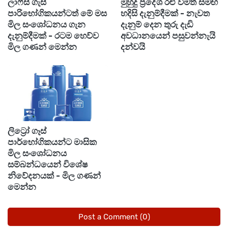
ලාෆ්ස් ගැස්
මුහුදු ප්‍රදේශ රළු වීමත් සමඟ
ඉක්මනින් නිකුත් කිරීමට නියමිතය.
පාරිභෝගිකයන්ටත් මේ මස
හදිසි දැනුම්දීමක් - නැවත
මිල සංශෝධනය ගැන
දැනුම් දෙන තුරු දැඩි
මෙම වැඩිදියුණු කිරීම 2026 අයවැය යෝජනාවල
දැනුම්දීමක් - රටම හෙව්ව
අවධානයෙන් පසුවන්නැයි
කොටසක් ලෙස ඉදිරිපත් වූ අතර, අදාළ චක්‍රලේඛ
මිල ගණන් මෙන්න
දන්වයි
නිකුත් වූ පසු එය ක්‍රියාත්මක වනු ඇත.
ලිට්‍රෝ ගෑස්
පාර්භෝගිකයන්ට මාසික
මිල සංශෝධනය
සම්බන්ධයෙන් විශේෂ
නිවේදනයක් - මිල ගණන්
මෙන්න
Post a Comment (0)