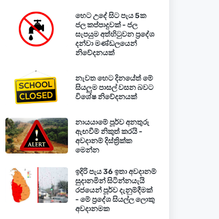
හෙට උදේ සිට පැය 5ක
ජල කප්පාදුවක් - ජල
සැපයුම අත්හිටුවන ප්‍රදේශ
දන්වා මණ්ඩලයෙන්
නිවේදනයක්
නැවත හෙට දිනයේත් මේ
සියලුම පාසල් වසන බවට
විශේෂ නිවේදනයක්
නායයාමේ පූර්ව අනතුරු
ඇඟවීම් නිකුත් කරයි -
අවදානම් දිස්ත්‍රික්ක
මෙන්න
ඉදිරි පැය 36 ඉතා අවදානම්
සුදානමින් සිටින්නයැයි
රජයෙන් පූර්ව දැනුම්දීමක්
- මේ ප්‍රදේශ සියල්ල ලොකු
අවදානමක