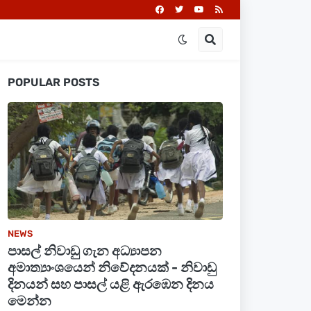
POPULAR POSTS
NEWS
පාසල් නිවාඩු ගැන අධ්‍යාපන
අමාත්‍යාංශයෙන් නිවේදනයක් - නිවාඩු
දිනයන් සහ පාසල් යළි ඇරඹෙන දිනය
මෙන්න