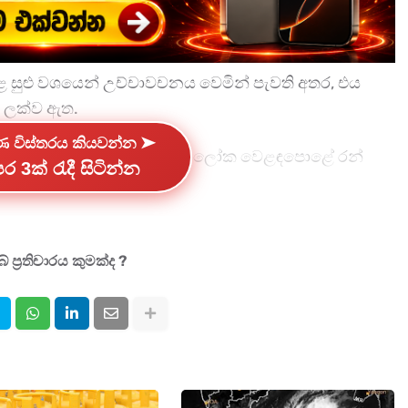
 තුළ සුළු වශයෙන් උච්චාවචනය වෙමින් පැවති අතර, එය
 ලක්ව ඇත.
්ණ විස්තරය කියවන්න ➤
 වෙනසක් වාර්තා වී ඇති බවත්, එය ලෝක වෙළඳපොළේ රන්
ර 3ක් රැදී සිටින්න
ි බවත් දැකගත හැකිය.
 ප්‍රතිචාරය කුමක්ද ?
ram) - රුපියල් 45,650
old 8 grams) - රුපියල් 365,000