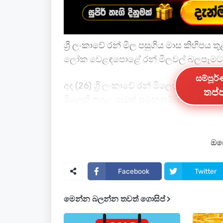
ශ්‍රී ලංකාවේ රන් මිල පසුගිය මාස කිහිපය
ලෝක වෙළඳපොළේ රන් මිලවල් බලපෑමට
සම්පූර
අද (26) ශ්‍රී ලංකාවේ රන් මිලෙහි හදිසි
තප්ප
මිලෙහි ඉහළ යාමත් සමඟ සම්බන්ධ වී ඇත
ශ්‍රී ලංකාවේ රන් මිල
ඔබේ
රන් අවුන්සයක මිල - රුපියල් 1,419,600
Facebook
Twitter
කැරට් 24 රන් ග්‍රෑම් 1 (24 Carat gold 1 g
මෙන්න බලන්න තවත් ගොසිප්
කැරට් 24 රන් පවුම (ග්‍රෑම් 8) (24 Carat g