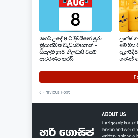
කැරට් 22 රන් ග්‍රෑම් 1 (22 Carat gold 1 g
කැරට් 22 රන් පවුම (ග්‍රෑම් 8) (22 Carat g
කැරට් 21 රන් ග්‍රෑම් 1 (21 Carat gold 1 gr
හෙට උදේ 8 ට දිවයිනේ පුරා
ලාෆ්ස් 
ක්‍රියාත්මක වැඩසටහනක් -
මේ මස 
සියලුම ග්‍රාම නිලධාරී වසම්
දැනුම්ද
කැරට් 21 රන් පවුම (ග්‍රෑම් 8) (21 Carat g
ආවරණය කරයි
ගණන් 
P
Previous Post
ABOUT US
Hari gossip is a sr
lankan and world n
written in sinhala