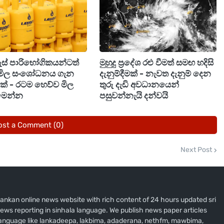
rams) - රුපියල් 41,800
old 8 grams) - රුපියල් 334,400
ams) - රුපියල් 39,900
ගැස් පාරිභෝගිකයන්ටත්
මුහුදු ප්‍රදේශ රළු වීමත් සමඟ හදිසි
මිල සංශෝධනය ගැන
දැනුම්දීමක් - නැවත දැනුම් දෙන
ීමක් - රටම හෙව්ව මිල
තුරු දැඩි අවධානයෙන්
old 8 grams) - රුපියල් 319,400
මෙන්න
පසුවන්නැයි දන්වයි
ost a Comment (0)
Next Post
i lankan online news website with rich content of 24 hours updated sri
ews reporting in sinhala language. We publish news paper articles
 language like lankadeepa, lakbima, adaderana, nethfm, mawbima,