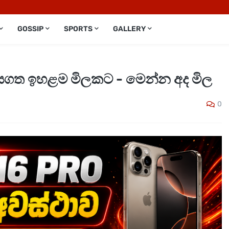
GOSSIP
SPORTS
GALLERY
හාසගත ඉහළම මිලකට - මෙන්න අද මිල
0