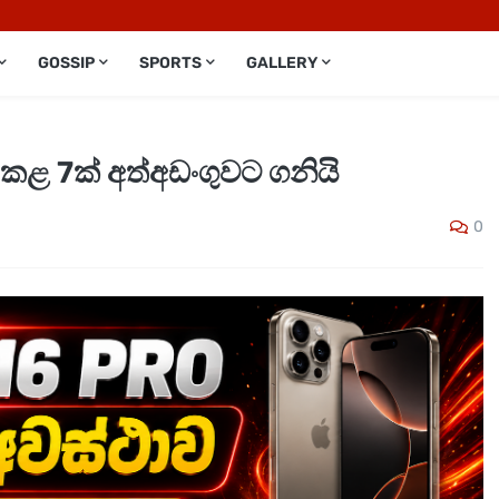
GOSSIP
SPORTS
GALLERY
කළ 7ක් අත්අඩංගුවට ගනියි
0