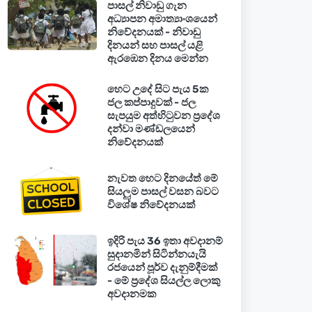
පාසල් නිවාඩු ගැන
අධ්‍යාපන අමාත්‍යාංශයෙන්
නිවේදනයක් - නිවාඩු
දිනයන් සහ පාසල් යළි
ඇරඹෙන දිනය මෙන්න
හෙට උදේ සිට පැය 5ක
ජල කප්පාදුවක් - ජල
සැපයුම අත්හිටුවන ප්‍රදේශ
දන්වා මණ්ඩලයෙන්
නිවේදනයක්
නැවත හෙට දිනයේත් මේ
සියලුම පාසල් වසන බවට
විශේෂ නිවේදනයක්
ඉදිරි පැය 36 ඉතා අවදානම්
සුදානමින් සිටින්නයැයි
රජයෙන් පූර්ව දැනුම්දීමක්
- මේ ප්‍රදේශ සියල්ල ලොකු
අවදානමක