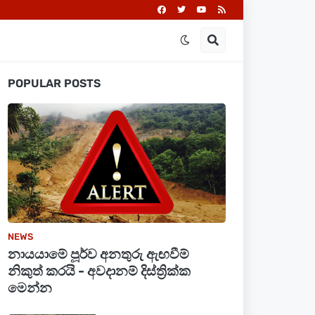
POPULAR POSTS
NEWS
නායයාමේ පූර්ව අනතුරු ඇඟවීම්
නිකුත් කරයි - අවදානම් දිස්ත්‍රික්ක
මෙන්න