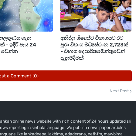
සහ අත්තනගල්ල යන මහේස්ත්‍රාත් අධිකරණයන් හමුවේ
 මත මුදාහළ බවත් දිස්ත්‍රික් ප්‍රධානීවරයා සදහන් කළේය.
හේමන්ත සමරකෝන් සහ ගම්පහ දිසාපති ලලින්ද ගමගේ
 ගම්පහ දිස්ත්‍රික් ප්‍රධානී උදය නාමල්ගම මහතාගේ
කාලගුණය ගැන
අනිද්දා ශිෂ්‍යත්ව විභාගයට රට
විසින් මෙම වැටලීම් සිදු කොට ඇත.
මක් - ඉදිරි පැය 24
පුරා විභාග මධ්‍යස්ථාන 2,723ක්
ම් වෙන්න
- විභාග දෙපාර්තමේන්තුවෙන්
දැනුම්දීමක්
ost a Comment (0)
Next Post
i lankan online news website with rich content of 24 hours updated sri
ews reporting in sinhala language. We publish news paper articles
 language like lankadeepa, lakbima, adaderana, nethfm, mawbima,