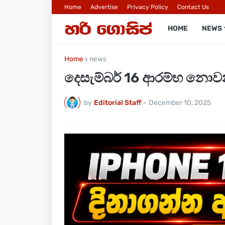
Home
Advertise
Privacy Policy
Contact Us
HOME
NEWS
Home
news
දෙසැම්බර් 16 ආරම්භ නොවන 
by
Editorial Staff
-
December 10, 2025