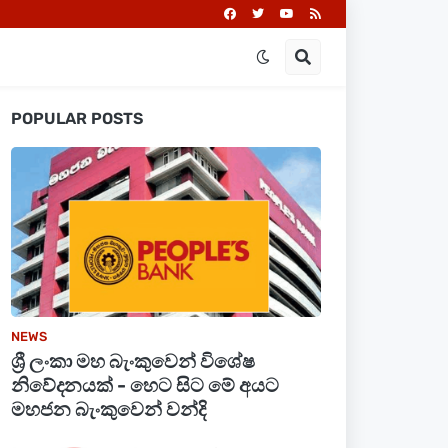
POPULAR POSTS
NEWS
ශ්‍රී ලංකා මහ බැංකුවෙන් විශේෂ
නිවේදනයක් - හෙට සිට මේ අයට
මහජන බැංකුවෙන් වන්දි