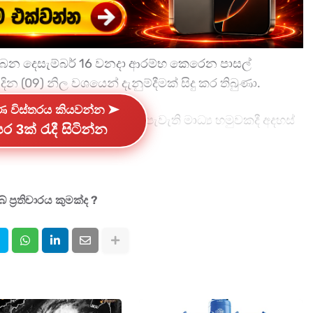
බන දෙසැම්බර් 16 වනදා ආරම්භ කෙරෙන පාසල්
ින (09) නිල වශයෙන් දැනුම්දීමක් සිදු කර තිබුණා.
්ණ විස්තරය කියවන්න ➤
ේකම් නාලක කළුවැව මහතා පැවැති මාධ්‍ය හමුවකදී අදහස්
ර 3ක් රැදී සිටින්න
දකුණ, උතුර, නැගෙනහිර, සබරගමුව සහ උතුරුමැද පළාත්වල
 ප්‍රතිචාරය කුමක්ද ?
10,076ක් අතරින් පාසල් 9,929ක් එදිනට විවෘත කරයි.
් පළාත් 3කට අයත් වන බව අධ්‍යාපන අමාත්‍යාංශ