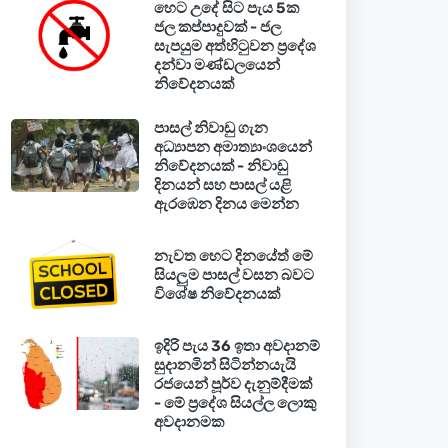
හෙට උදේ සිට පැය 5ක
ජල කප්පාදුවක් - ජල
සැපයුම අත්හිටුවන ප්‍රදේශ
දන්වා මණ්ඩලයෙන්
නිවේදනයක්
පාසල් නිවාඩු ගැන
අධ්‍යාපන අමාත්‍යාංශයෙන්
නිවේදනයක් - නිවාඩු
දිනයන් සහ පාසල් යළි
ඇරඹෙන දිනය මෙන්න
නැවත හෙට දිනයේත් මේ
සියලුම පාසල් වසන බවට
විශේෂ නිවේදනයක්
ඉදිරි පැය 36 ඉතා අවදානම්
සුදානමින් සිටින්නයැයි
රජයෙන් පූර්ව දැනුම්දීමක්
- මේ ප්‍රදේශ සියල්ල ලොකු
අවදානමක