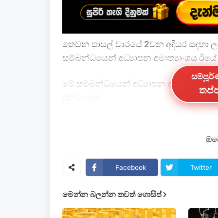
තෙවන පාසල් වාරයේ 2වන අදියර සඳහා ල
සම්බන්ධයෙන් අධ්‍යාපන අමාත්‍යාංශය ඊයේ ද
සම්පූර
මේ සම්බන්ධයෙන් අධ්‍යාපන අමාත්‍යාංශ ල
තප්ප
දක්වා ඇත.
ඒ අනුව දෙසැම්බර් 16 වනදා බස්නාහිර, 
සියලු පාසල් විවෘත කිරීමට නියමිතයි.
ඔබේ
එබැවින් මෙරට සමස්ත පාසල් සංඛ්‍යාව වන 
Facebook
Twitter
එහෙත් විවෘත කිරීමට නොහැකි පාසල් 147ක
මෙන්න බලන්න තවත් ගොසිප්
ලේකම්වරයා සඳහන් කළා.