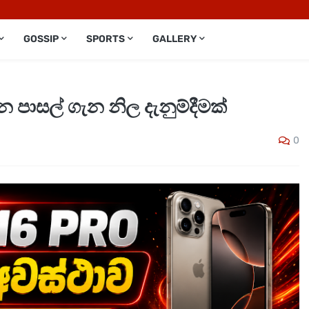
GOSSIP
SPORTS
GALLERY
පාසල් ගැන නිල දැනුම්දීමක්
0