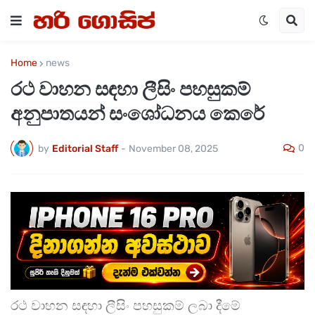
Home
news
රථ වාහන සඳහා ලීසිං පහසුකම්
අනුපාතයන් සංශෝධනය කෙරේ
0
by
Editorial Staff
-
November 08, 2025
රථ වාහන සඳහා ලීසිං පහසුකම් ලබා දීමේ