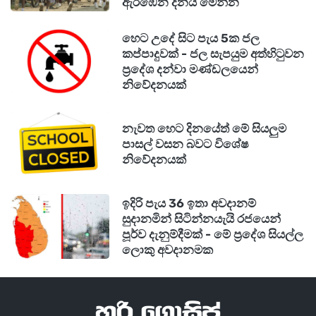
ඇරඹෙන දිනය මෙන්න
හෙට උදේ සිට පැය 5ක ජල
කප්පාදුවක් - ජල සැපයුම අත්හිටුවන
ප්‍රදේශ දන්වා මණ්ඩලයෙන්
නිවේදනයක්
නැවත හෙට දිනයේත් මේ සියලුම
පාසල් වසන බවට විශේෂ
නිවේදනයක්
ඉදිරි පැය 36 ඉතා අවදානම්
සුදානමින් සිටින්නයැයි රජයෙන්
පූර්ව දැනුම්දීමක් - මේ ප්‍රදේශ සියල්ල
ලොකු අවදානමක