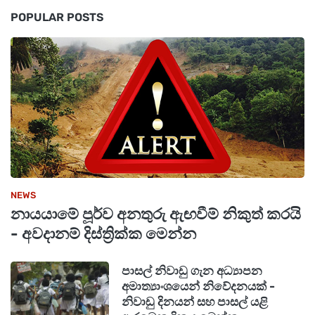
POPULAR POSTS
NEWS
නායයාමේ පූර්ව අනතුරු ඇඟවීම් නිකුත් කරයි
- අවදානම් දිස්ත්‍රික්ක මෙන්න
පාසල් නිවාඩු ගැන අධ්‍යාපන
අමාත්‍යාංශයෙන් නිවේදනයක් -
නිවාඩු දිනයන් සහ පාසල් යළි