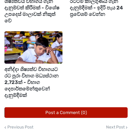
ශිෂ්‍යත්වය විභාගය ගැන
රටටම කාලගුණය ගැන
ඉදිරිපත් කර තිබූ අතර එය කාණ්ඩ දෙකක් යටතේ
දැනුම්වත් කිරීමක් - විශේෂ
දැනුම්දීමක් - ඉදිරි පැය 24
පමණක් ඉදිරිපත් කර ඇත.
උපදෙස් මාලාවක් නිකුත්
ප්‍රවේශම් වෙන්න
වේ
එහිදී එක් කාණ්ඩයක් වාණිජ වාහන ලෙසත් අනෙක්
කාණ්ඩය මෝටර් රථ, වෑන් රථ, ත්‍රීරෝද රථ සහ
අනෙකුත් වාහන ලෙස වෙන් කර තිබේ.
අනිද්දා ශිෂ්‍යත්ව විභාගයට
රට පුරා විභාග මධ්‍යස්ථාන
2,723ක් - විභාග
දෙපාර්තමේන්තුවෙන්
දැනුම්දීමක්
Post a Comment (0)
Previous Post
Next Post