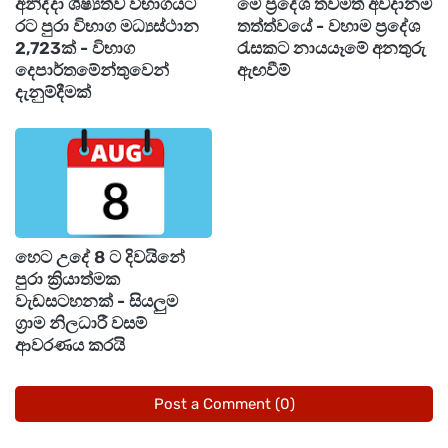
වෙළඳසැල්වලින් පොලිතින් බෑග් නොමිලයේ
අනිද්දා ශිෂ්‍යත්ව විභාගයට
මේ ප්‍රදේශ තවමත් අවදානම්
රට පුරා විභාග මධ්‍යස්ථාන
තත්ත්වයේ - වහාම ප්‍රදේශ
නිකුත්කරනු නොලැබෙනු ඇති බවය.
2,723ක් - විභාග
රැසකට නායයෑමේ අනතුරු
දෙපාර්තමේන්තුවෙන්
ඇඟවීම්
"පාරිභෝගිකයා වෙත වෙළෙඳසැල්වලින්
දැනුම්දීමක්
නිකුත්කරන අතලු සහිත සිලි සිලි බෑග් සඳහා ගැසට්
පත්‍රයක් නිකුත් කළා. එහි සඳහන් පරිදි සිලි සිලි බෑග්
නොමිලයේ නිකුත්කිරීම නොවැම්බර් පළවනදා සිට
තහනම්. ඒ අනුව වෙළඳසැල්වලින් පොලිතින් බෑග්
නොමිලයේ නිකුත්කරනු නොලැබෙනු ඇත."
හෙට උදේ 8 ට දිවයිනේ
පුරා ක්‍රියාත්මක
"පාරිභෝගිකයාට යුතුකමක් තියෙනවා පරිසරය
වැඩසටහනක් - සියලුම
සුරැකීමට දායකවීමට. වෙළෙඳසැලකට භාණ්ඩයක්
ග්‍රාම නිලධාරී වසම්
ආවරණය කරයි
මිලදීගැනීමට යාමේ දී ඒ සඳහා සුදුසු බෑග් එකක්
ගෙදරින් රැගෙන යන්න" යැයි පැවසීය.
Post a Comment (0)