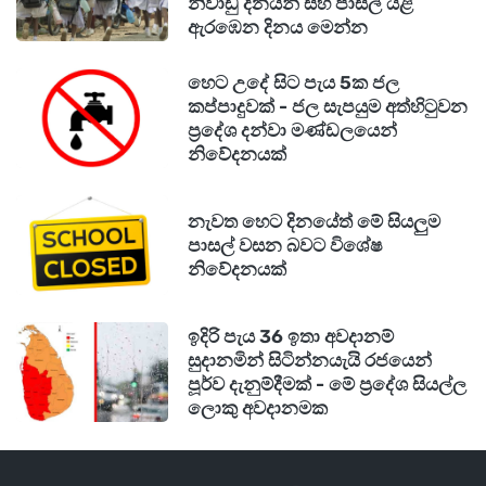
නිවාඩු දිනයන් සහ පාසල් යළි
ඇරඹෙන දිනය මෙන්න
හෙට උදේ සිට පැය 5ක ජල
කප්පාදුවක් - ජල සැපයුම අත්හිටුවන
ප්‍රදේශ දන්වා මණ්ඩලයෙන්
නිවේදනයක්
නැවත හෙට දිනයේත් මේ සියලුම
පාසල් වසන බවට විශේෂ
නිවේදනයක්
ඉදිරි පැය 36 ඉතා අවදානම්
සුදානමින් සිටින්නයැයි රජයෙන්
පූර්ව දැනුම්දීමක් - මේ ප්‍රදේශ සියල්ල
ලොකු අවදානමක