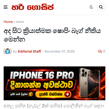
Home
news
අද සිට ක්‍රියාත්මක ෂොපිං බෑග් නීතිය
මෙන්න
0
by
Editorial Staff
-
November 01, 2025
අතලු සහිත (හැඩ්ල් 2ක් සහිත) පොලිතීන් බෑග් සඳහා