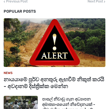
Previous Post
Next Post
POPULAR POSTS
NEWS
නායයාමේ පූර්ව අනතුරු ඇඟවීම් නිකුත් කරයි
- අවදානම් දිස්ත්‍රික්ක මෙන්න
පාසල් නිවාඩු ගැන අධ්‍යාපන
අමාත්‍යාංශයෙන් නිවේදනයක් -