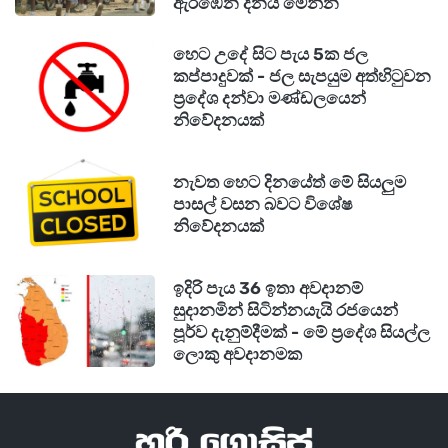
ඇරඹෙන දිනය මෙන්න
හෙට උදේ සිට පැය 5ක ජල
කප්පාදුවක් - ජල සැපයුම අත්හිටුවන
ප්‍රදේශ දන්වා මණ්ඩලයෙන්
නිවේදනයක්
නැවත හෙට දිනයේත් මේ සියලුම
පාසල් වසන බවට විශේෂ
නිවේදනයක්
ඉදිරි පැය 36 ඉතා අවදානම්
සුදානමින් සිටින්නයැයි රජයෙන්
පූර්ව දැනුම්දීමක් - මේ ප්‍රදේශ සියල්ල
ලොකු අවදානමක