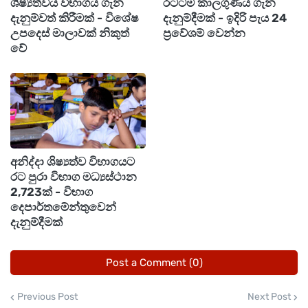
ශිෂ්‍යත්වය විභාගය ගැන
රටටම කාලගුණය ගැන
මෙම සැකකරුවන් දීර්ඝ කාලයක් පුරා මෙම මත්ද්‍රව්‍ය
දැනුම්වත් කිරීමක් - විශේෂ
දැනුම්දීමක් - ඉදිරි පැය 24
ජාවාරම සිදුකර ඇති අතර මේ සම්බන්ධයෙන් වැඩිදුර
උපදෙස් මාලාවක් නිකුත්
ප්‍රවේශම් වෙන්න
වේ
පරීක්ෂණ අනුරාධපුර පොලිසිය විසින් සිදුකරනු
ලබනවා.
අනිද්දා ශිෂ්‍යත්ව විභාගයට
රට පුරා විභාග මධ්‍යස්ථාන
2,723ක් - විභාග
දෙපාර්තමේන්තුවෙන්
දැනුම්දීමක්
Post a Comment (0)
Previous Post
Next Post