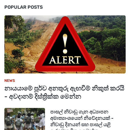
POPULAR POSTS
NEWS
නායයාමේ පූර්ව අනතුරු ඇඟවීම් නිකුත් කරයි
- අවදානම් දිස්ත්‍රික්ක මෙන්න
පාසල් නිවාඩු ගැන අධ්‍යාපන
අමාත්‍යාංශයෙන් නිවේදනයක් -
නිවාඩු දිනයන් සහ පාසල් යළි