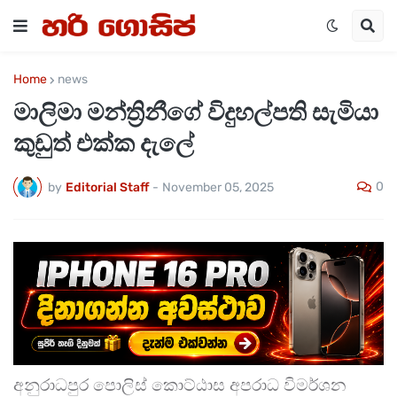
Home
news
මාලිමා මන්ත්‍රිනීගේ විදුහල්පති සැමියා
කුඩුත් එක්ක දැලේ
0
by
Editorial Staff
-
November 05, 2025
අනුරාධපුර පොලිස් කොට්ඨාස අපරාධ විමර්ශන