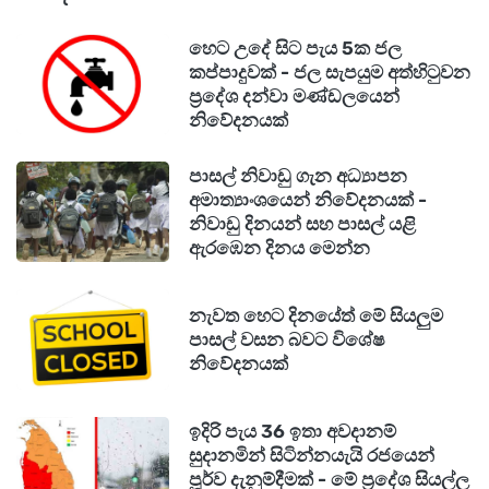
හෙට උදේ සිට පැය 5ක ජල
කප්පාදුවක් - ජල සැපයුම අත්හිටුවන
ප්‍රදේශ දන්වා මණ්ඩලයෙන්
නිවේදනයක්
පාසල් නිවාඩු ගැන අධ්‍යාපන
අමාත්‍යාංශයෙන් නිවේදනයක් -
නිවාඩු දිනයන් සහ පාසල් යළි
ඇරඹෙන දිනය මෙන්න
නැවත හෙට දිනයේත් මේ සියලුම
පාසල් වසන බවට විශේෂ
නිවේදනයක්
ඉදිරි පැය 36 ඉතා අවදානම්
සුදානමින් සිටින්නයැයි රජයෙන්
පූර්ව දැනුම්දීමක් - මේ ප්‍රදේශ සියල්ල