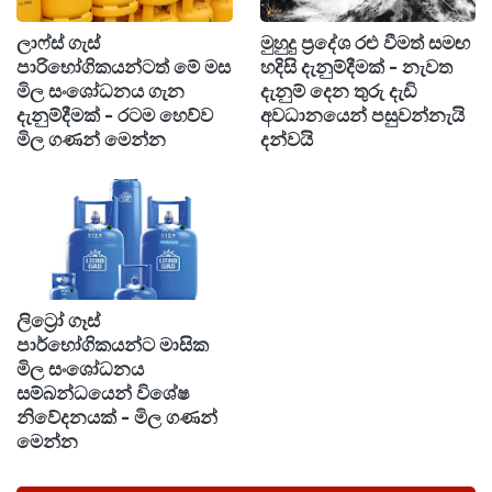
ක්‍රියාත්මක කළ යුතු බව කමිටුව පෙන්වා දුන්නේය.
ලාෆ්ස් ගැස්
මුහුදු ප්‍රදේශ රළු වීමත් සමඟ
පාරිභෝගිකයන්ටත් මේ මස
හදිසි දැනුම්දීමක් - නැවත
ලියාපදිංචි කිරීමෙන් පසු, ඔවුන්ට අවශ්‍ය දේ නිවැරදිව
මිල සංශෝධනය ගැන
දැනුම් දෙන තුරු දැඩි
දැනුම්දීමක් - රටම හෙව්ව
අවධානයෙන් පසුවන්නැයි
හඳුනා ගැනීමටත්, ඒ හරහා ඔවුන්ගේ අවශ්‍යතා
මිල ගණන් මෙන්න
දන්වයි
සපුරාලීමට අවශ්‍ය පියවර ගැනීමටත් හැකි වන බව
කමිටුව පෙන්වා දුන්නේය. වැඩිහිටියන්ට සහ
ආබාධිතයින්ට අස්වැසුම ප්‍රතිලාභ ලබා දීම සඳහා
ඔවුන්ගේ නිවෙස්වලට අස්වැසුම යෝජනා ක්‍රමය
ලබා ගැනීමේ හැකියාව පිළිබඳව ද කමිටුව
විස්තරාත්මකව සාකච්ඡා කළේය.
ලිට්‍රෝ ගෑස්
පාර්භෝගිකයන්ට මාසික
මිල සංශෝධනය
ජාතික හැඳුනුම්පතක් නොමැතිකම හේතුවෙන්
සම්බන්ධයෙන් විශේෂ
නිවේදනයක් - මිල ගණන්
සුභසාධන ප්‍රතිලාභ ලබා ගැනීමට නොහැකි සුදුසුකම්
මෙන්න
ලත් පුද්ගලයින් දැනට සිටින අතර, ජාතික
හැඳුනුම්පතක් නොමැතිකම හේතුවෙන් එම ප්‍රතිලාභ