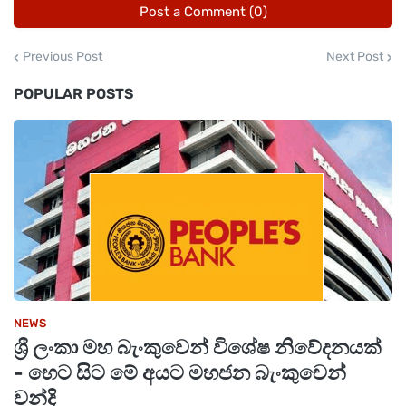
Post a Comment (0)
ලබා ගැනීමට නොහැකි ඇතැම් කණ්ඩායම් සිටින
බව ද නිලධාරීන් කමිටුවට දැනුම් දුන්හ.
Previous Post
Next Post
POPULAR POSTS
ඒ අනුව, හැකිතාක් දුරට ඔවුන්ගේ අනන්‍යතාවයන්
සත්‍යාපනය කිරීමෙන් සුභසාධන ප්‍රතිලාභ ලබා දීමේ
අරමුණ සාක්ෂාත් කර ගැනීමේ වැදගත්කම කමිටුව
අවධාරණය කළේය.
NEWS
ශ්‍රී ලංකා මහ බැංකුවෙන් විශේෂ නිවේදනයක්
- හෙට සිට මේ අයට මහජන බැංකුවෙන්
වන්දි