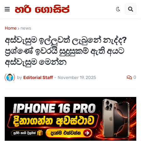
Home
news
අස්වැසුම ඉල්ලුවත් ලැබුනේ නැද්ද?
ප්‍රශ්ණේ ඉවරයි සුදුසුකම් ඇති අයට
අස්වැසුම මෙන්න
0
by
Editorial Staff
-
November 19, 2025