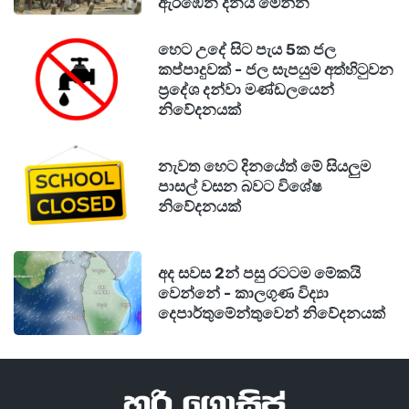
ඇරඹෙන දිනය මෙන්න
හෙට උදේ සිට පැය 5ක ජල
කප්පාදුවක් - ජල සැපයුම අත්හිටුවන
ප්‍රදේශ දන්වා මණ්ඩලයෙන්
නිවේදනයක්
නැවත හෙට දිනයේත් මේ සියලුම
පාසල් වසන බවට විශේෂ
නිවේදනයක්
අද සවස 2න් පසු රටටම මේකයි
වෙන්නේ - කාලගුණ විද්‍යා
දෙපාර්තුමේන්තුවෙන් නිවේදනයක්