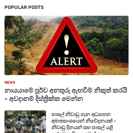
POPULAR POSTS
NEWS
නායයාමේ පූර්ව අනතුරු ඇඟවීම් නිකුත් කරයි
- අවදානම් දිස්ත්‍රික්ක මෙන්න
පාසල් නිවාඩු ගැන අධ්‍යාපන
අමාත්‍යාංශයෙන් නිවේදනයක් -
නිවාඩු දිනයන් සහ පාසල් යළි