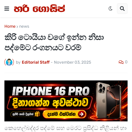
Home
news
කිරි ටොයියා වගේ ඉන්න නිසා
පද්මේට රංගනයට වරම්
0
by
Editorial Staff
-
November 03, 2025
කෙහෙල්බද්දර පද්මේ සහ මෙරට ප්‍රසිද්ධ නිළියන් හා