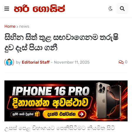
Home
news
සිහින සිත් තුළ සඟවාගෙනම තරුෂි
දුව දෑස් පියා ගනී
0
by
Editorial Staff
-
November 11, 2025
උසස් පෙළ විභාගයට පෙනීසිටීමට නියමිත සිටි