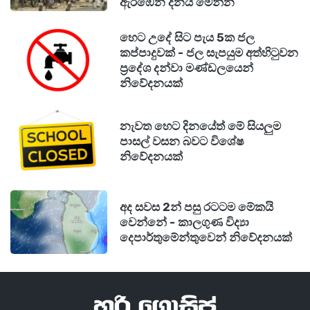
ඇරඹෙන දිනය මෙන්න
හෙට උදේ සිට පැය 5ක ජල
කප්පාදුවක් - ජල සැපයුම අත්හිටුවන
ප්‍රදේශ දන්වා මණ්ඩලයෙන්
නිවේදනයක්
නැවත හෙට දිනයේත් මේ සියලුම
පාසල් වසන බවට විශේෂ
නිවේදනයක්
අද සවස 2න් පසු රටටම මේකයි
වෙන්නේ - කාලගුණ විද්‍යා
දෙපාර්තුමේන්තුවෙන් නිවේදනයක්