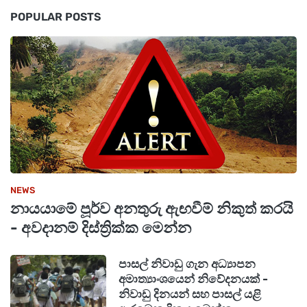
POPULAR POSTS
NEWS
නායයාමේ පූර්ව අනතුරු ඇඟවීම් නිකුත් කරයි
- අවදානම් දිස්ත්‍රික්ක මෙන්න
පාසල් නිවාඩු ගැන අධ්‍යාපන
අමාත්‍යාංශයෙන් නිවේදනයක් -
නිවාඩු දිනයන් සහ පාසල් යළි