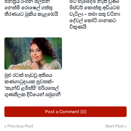
ජනප්‍රිය රංගන ශිල්පිනී
මට හැමදේම නැති වුණා
නෙත්මි රොෂෙල් ගත්තු
මිස්ටර් කොත්තු අඩියටම
තීරණයට බුකිය කැළඹෙයි
වැටිලා - තමා සතු වටිනා
දේවල් කෝටි ගානකට
විකුණයි
මුළු රටක් හැඬවූ අතිශය
කණගාටුදායක පුවතක්-
‘කැන්ඩි ළමිස්සි’ මරියසෙල්
ගුණතිලක දිවියෙන් සමුගනී
Post a Comment (0)
Previous Post
Next Post