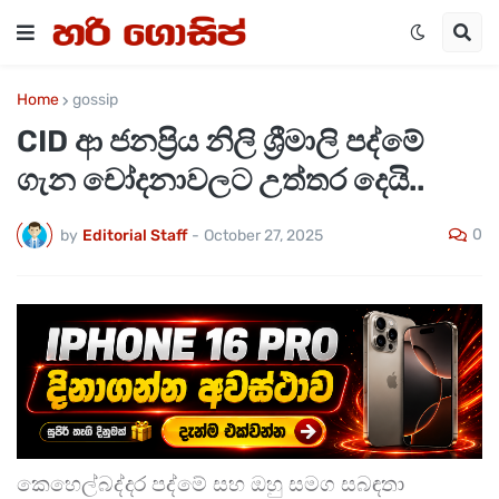
Home
gossip
CID ආ ජනප්‍රිය නිලි ශ්‍රීමාලි පද්මේ
ගැන චෝදනාවලට උත්තර දෙයි..
0
by
Editorial Staff
-
October 27, 2025
කෙහෙල්බද්දර පද්මේ සහ ඔහු සමග සබඳතා