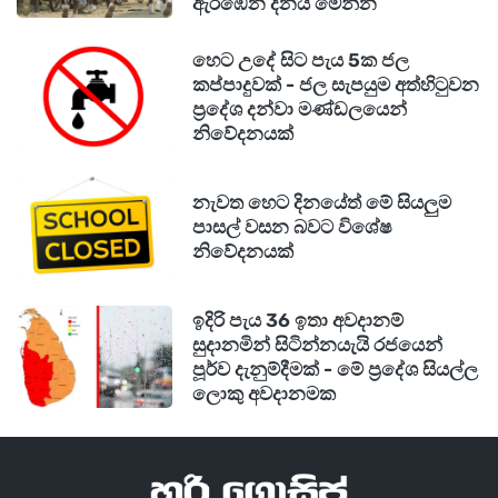
ඇරඹෙන දිනය මෙන්න
හෙට උදේ සිට පැය 5ක ජල
කප්පාදුවක් - ජල සැපයුම අත්හිටුවන
ප්‍රදේශ දන්වා මණ්ඩලයෙන්
නිවේදනයක්
නැවත හෙට දිනයේත් මේ සියලුම
පාසල් වසන බවට විශේෂ
නිවේදනයක්
ඉදිරි පැය 36 ඉතා අවදානම්
සුදානමින් සිටින්නයැයි රජයෙන්
පූර්ව දැනුම්දීමක් - මේ ප්‍රදේශ සියල්ල
ලොකු අවදානමක