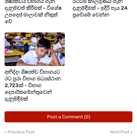
ශිෂ්‍යත්වය විභාගය ගැන
රටටම කාලගුණය ගැන
ග්‍රෑම් එකක රන් මිල (අනුමානයෙන්):
දැනුම්වත් කිරීමක් - විශේෂ
දැනුම්දීමක් - ඉදිරි පැය 24
උපදෙස් මාලාවක් නිකුත්
ප්‍රවේශම් වෙන්න
වේ
කැරට් වර්ගය
ග්‍රෑම් එකක මිල (රු.)
කැරට් 22 ග්‍රෑම් 8
300,600
කැරට් 24 ග්‍රෑම් 8
325,000
අනිද්දා ශිෂ්‍යත්ව විභාගයට
රට පුරා විභාග මධ්‍යස්ථාන
මෙම මිල තත්ත්වය රත්‍රං වෙළෙඳපොළේ වෙනස් විය
2,723ක් - විභාග
හැකි බැවින්, මිලදී ගැනීමට පෙර හෙට්ටිවීදිය රන්
දෙපාර්තමේන්තුවෙන්
වෙළෙඳස්ථානවලින් තහවුරු කිරීම වඩාත් සුදුසුය.
දැනුම්දීමක්
Post a Comment (0)
Previous Post
Next Post