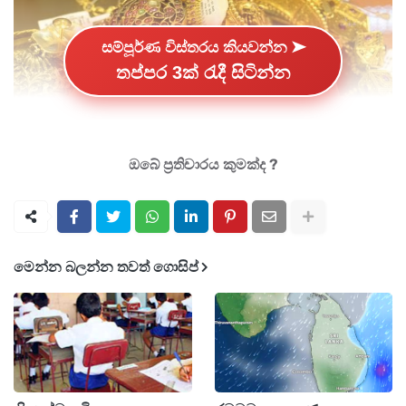
සම්පූර්ණ විස්තරය කියවන්න ➤
තප්පර 3ක් රැදී සිටින්න
ඔබේ ප්‍රතිචාරය කුමක්ද ?
ලෝක වෙළඳපොළේ රන් මිලේ ඉහළ යාමත් සමඟ
මෙරට රන් මිල තවමත් ඉහළම මට්ටම්වලින් පහළට
මෙන්න බලන්න තවත් ගොසිප්
යෑමක් දක්වමින් පවතිනවා.
එමෙන්ම අද දිනයේ කැරට් 22 ග්‍රෑම් 8 රන් මිල රු.
300,600 ක් වන බව වාර්තා වේ.