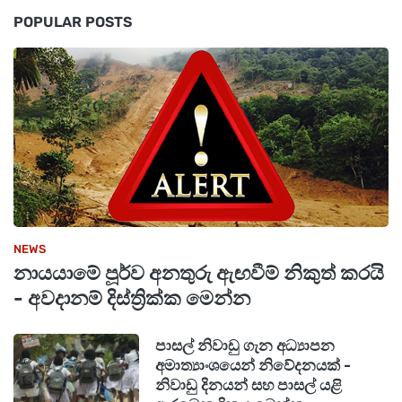
POPULAR POSTS
NEWS
නායයාමේ පූර්ව අනතුරු ඇඟවීම් නිකුත් කරයි
- අවදානම් දිස්ත්‍රික්ක මෙන්න
පාසල් නිවාඩු ගැන අධ්‍යාපන
අමාත්‍යාංශයෙන් නිවේදනයක් -
නිවාඩු දිනයන් සහ පාසල් යළි