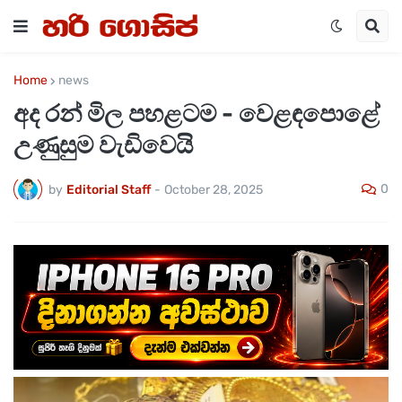
Home
news
අද රන් මිල පහළටම - වෙළඳපොළේ
උණුසුම වැඩිවෙයි
0
by
Editorial Staff
-
October 28, 2025