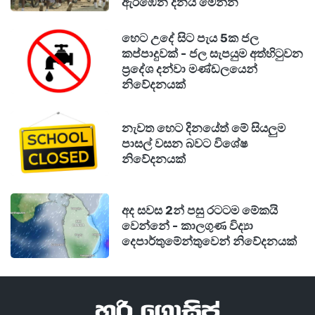
ඇරඹෙන දිනය මෙන්න
හෙට උදේ සිට පැය 5ක ජල
කප්පාදුවක් - ජල සැපයුම අත්හිටුවන
ප්‍රදේශ දන්වා මණ්ඩලයෙන්
නිවේදනයක්
නැවත හෙට දිනයේත් මේ සියලුම
පාසල් වසන බවට විශේෂ
නිවේදනයක්
අද සවස 2න් පසු රටටම මේකයි
වෙන්නේ - කාලගුණ විද්‍යා
දෙපාර්තුමේන්තුවෙන් නිවේදනයක්