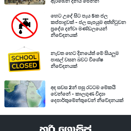
ඇරඹෙන දිනය මෙන්න
හෙට උදේ සිට පැය 5ක ජල
කප්පාදුවක් - ජල සැපයුම අත්හිටුවන
ප්‍රදේශ දන්වා මණ්ඩලයෙන්
නිවේදනයක්
නැවත හෙට දිනයේත් මේ සියලුම
පාසල් වසන බවට විශේෂ
නිවේදනයක්
අද සවස 2න් පසු රටටම මේකයි
වෙන්නේ - කාලගුණ විද්‍යා
දෙපාර්තුමේන්තුවෙන් නිවේදනයක්