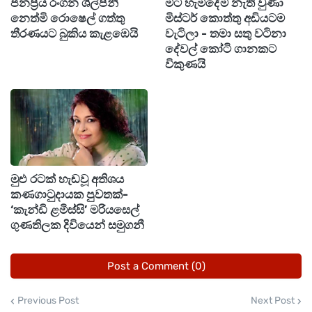
ජනප්‍රිය රංගන ශිල්පිනී
මට හැමදේම නැති වුණා
නෙත්මි රොෂෙල් ගත්තු
මිස්ටර් කොත්තු අඩියටම
තීරණයට බුකිය කැළඹෙයි
වැටිලා - තමා සතු වටිනා
දේවල් කෝටි ගානකට
විකුණයි
මුළු රටක් හැඬවූ අතිශය
කණගාටුදායක පුවතක්-
‘කැන්ඩි ළමිස්සි’ මරියසෙල්
ගුණතිලක දිවියෙන් සමුගනී
Post a Comment (0)
Previous Post
Next Post