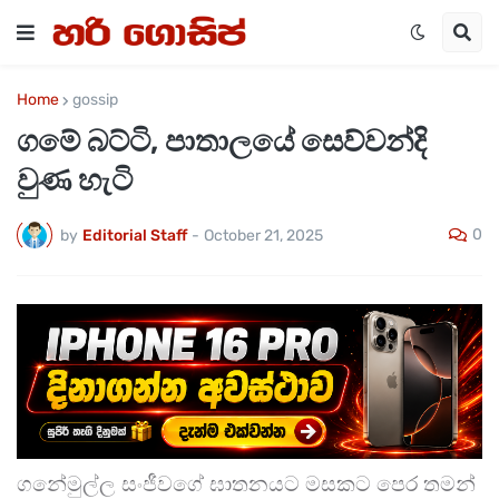
Home
gossip
ගමේ බට්ටි, පාතාලයේ සෙව්වන්දි
වුණ හැටි
0
by
Editorial Staff
-
October 21, 2025
ගනේමුල්ල සංජීවගේ ඝාතනයට මසකට පෙර තමන්