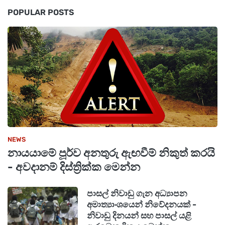
POPULAR POSTS
NEWS
නායයාමේ පූර්ව අනතුරු ඇඟවීම් නිකුත් කරයි
- අවදානම් දිස්ත්‍රික්ක මෙන්න
පාසල් නිවාඩු ගැන අධ්‍යාපන
අමාත්‍යාංශයෙන් නිවේදනයක් -
නිවාඩු දිනයන් සහ පාසල් යළි