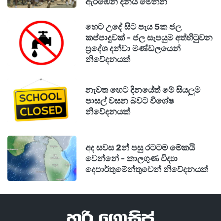
ඇරඹෙන දිනය මෙන්න
හෙට උදේ සිට පැය 5ක ජල
කප්පාදුවක් - ජල සැපයුම අත්හිටුවන
ප්‍රදේශ දන්වා මණ්ඩලයෙන්
නිවේදනයක්
නැවත හෙට දිනයේත් මේ සියලුම
පාසල් වසන බවට විශේෂ
නිවේදනයක්
අද සවස 2න් පසු රටටම මේකයි
වෙන්නේ - කාලගුණ විද්‍යා
දෙපාර්තුමේන්තුවෙන් නිවේදනයක්