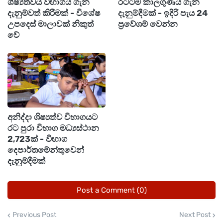
ශිෂ්‍යත්වය විභාගය ගැන
රටටම කාලගුණය ගැන
දැනුම්වත් කිරීමක් - විශේෂ
දැනුම්දීමක් - ඉදිරි පැය 24
උපදෙස් මාලාවක් නිකුත්
ප්‍රවේශම් වෙන්න
වේ
අනිද්දා ශිෂ්‍යත්ව විභාගයට
රට පුරා විභාග මධ්‍යස්ථාන
2,723ක් - විභාග
දෙපාර්තමේන්තුවෙන්
දැනුම්දීමක්
Post a Comment (0)
Previous Post
Next Post