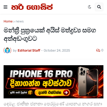
Home
news
මන්ත්‍රී පුත්‍රයෙක් අයිස් මත්ද්‍රව්‍ය සමග
අත්අඩංගුවට
0
by
Editorial Staff
-
October 24, 2025
දෙමළ ජාතික ජනතා පෙරමුණේ යාපනය නගර සභා