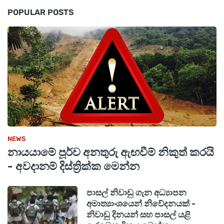
POPULAR POSTS
NEWS
නායයාමේ පූර්ව අනතුරු ඇඟවීම් නිකුත් කරයි
- අවදානම් දිස්ත්‍රික්ක මෙන්න
පාසල් නිවාඩු ගැන අධ්‍යාපන
අමාත්‍යාංශයෙන් නිවේදනයක් -
නිවාඩු දිනයන් සහ පාසල් යළි