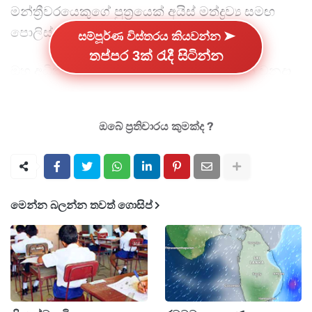
මන්ත්‍රීවරයෙකුගේ පුත්‍රයෙක් අයිස් මත්ද්‍රව්‍ය සමඟ
පොලිස් අත්අඩංගුවට පත් ව ඇත.
සම්පූර්ණ විස්තරය කියවන්න ➤
තප්පර 3ක් රැදී සිටින්න
ඔහු අධිකරණයට ඉදිරිපත් කිරීමෙන් පසුව 25 වනදා
තෙක් රක්ෂිත බන්ධනාගාර ගත කිරීමට නියෝග
කරනු ලැබීය.
ඔබේ ප්‍රතිචාරය කුමක්ද ?
මෙන්න බලන්න තවත් ගොසිප්