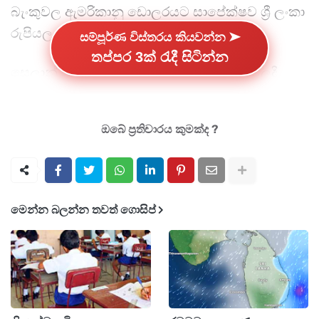
බැංකුවල ඇමරිකානු ඩොලරයට සාපේක්ෂව ශ්‍රී ලංකා
රුපියල සුළු වශයෙන් පහත වැටී ඇත.
සම්පූර්ණ විස්තරය කියවන්න ➤
තප්පර 3ක් රැදී සිටින්න
සෙලාන් බැංකුවේදී, ඇමරිකානු ඩොලරයේ මිලදී
ගැනීමේ අනුපාතය රු. 300.90 සිට රු. 301.15 දක්වා
ඉහළ ගොස් ඇති අතර, විකුණුම් අනුපාතය රු.
ඔබේ ප්‍රතිචාරය කුමක්ද ?
306.40 සිට රු. 306.65 දක්වා ඉහළ ගොස් ඇත.
NDB බැංකුවට අනුව, ඇමරිකානු ඩොලරයේ මිලදී
ගැනීමේ සහ විකිණීමේ අනුපාත පිළිවෙලින් රු.
මෙන්න බලන්න තවත් ගොසිප්
300.90 සිට රු. 301.25 දක්වා සහ රු. 307.40 සිට
රු. 307.75 දක්වා ඉහළ ගොස් තිබේ.
මහජන බැංකුව වාර්තා කරන්නේ ඇමරිකානු
ඩොලරයේ මිලදී ගැනීමේ අනුපාතය රු. 300.70 සිට