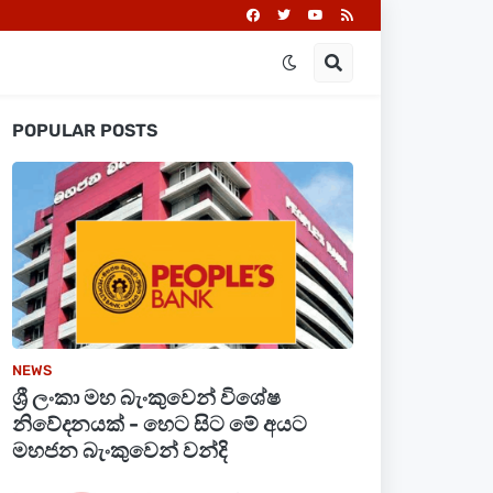
POPULAR POSTS
NEWS
ශ්‍රී ලංකා මහ බැංකුවෙන් විශේෂ
නිවේදනයක් - හෙට සිට මේ අයට
මහජන බැංකුවෙන් වන්දි