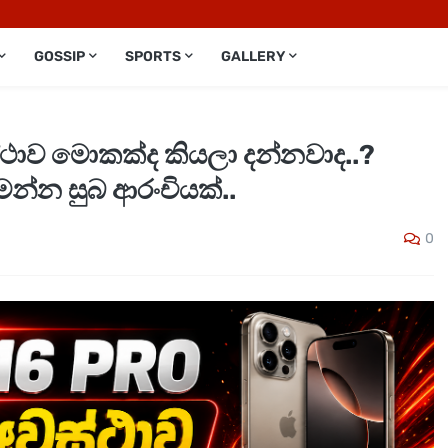
GOSSIP
SPORTS
GALLERY
ාව මොකක්ද කියලා දන්නවාද..?
මෙන්න සුබ ආරංචියක්..
0