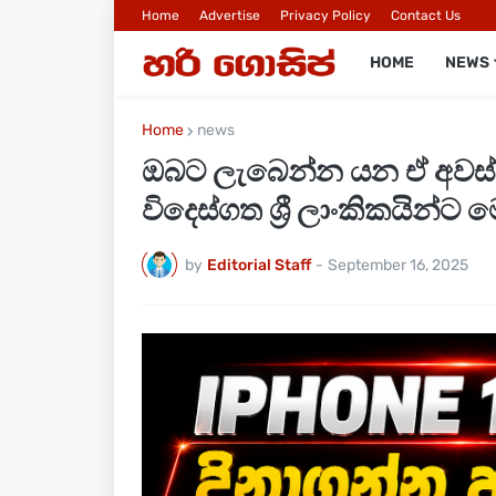
Home
Advertise
Privacy Policy
Contact Us
HOME
NEWS
Home
news
ඔබට ලැබෙන්න යන ඒ අවස්ථ
විදෙස්ගත ශ්‍රී ලාංකිකයින්ට 
by
Editorial Staff
-
September 16, 2025