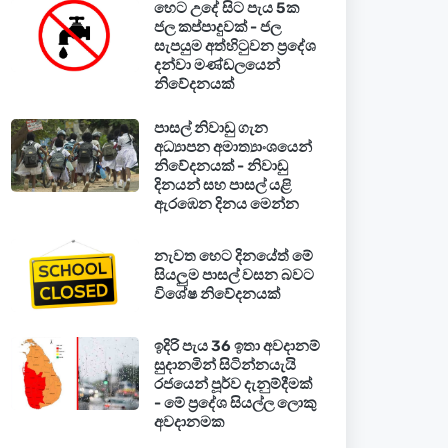
හෙට උදේ සිට පැය 5ක
ජල කප්පාදුවක් - ජල
සැපයුම අත්හිටුවන ප්‍රදේශ
දන්වා මණ්ඩලයෙන්
නිවේදනයක්
පාසල් නිවාඩු ගැන
අධ්‍යාපන අමාත්‍යාංශයෙන්
නිවේදනයක් - නිවාඩු
දිනයන් සහ පාසල් යළි
ඇරඹෙන දිනය මෙන්න
නැවත හෙට දිනයේත් මේ
සියලුම පාසල් වසන බවට
විශේෂ නිවේදනයක්
ඉදිරි පැය 36 ඉතා අවදානම්
සුදානමින් සිටින්නයැයි
රජයෙන් පූර්ව දැනුම්දීමක්
- මේ ප්‍රදේශ සියල්ල ලොකු
අවදානමක