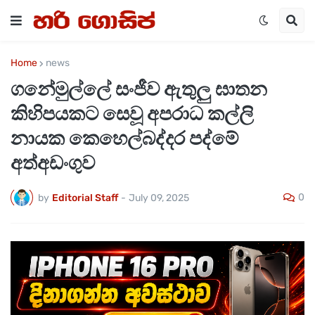
Home
news
ගනේමුල්ලේ සංජීව ඇතුලු ඝාතන
කිහිපයකට සෙවූ අපරාධ කල්ලි
නායක කෙහෙල්බද්දර පද්මේ
අත්අඩංගුව
0
by
Editorial Staff
-
July 09, 2025