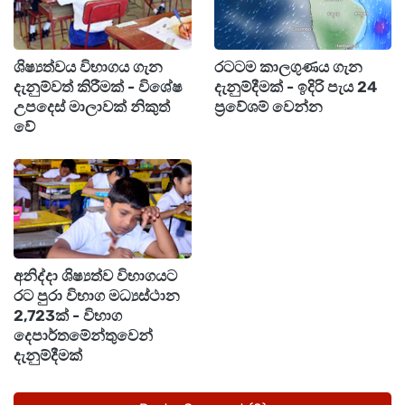
2018 වසරේදී ඔහුගේ පියා වෙඩි තබා ඝාතනය
කෙරුණා.
ශිෂ්‍යත්වය විභාගය ගැන
රටටම කාලගුණය ගැන
දැනුම්වත් කිරීමක් - විශේෂ
දැනුම්දීමක් - ඉදිරි පැය 24
උපදෙස් මාලාවක් නිකුත්
ප්‍රවේශම් වෙන්න
ඔහුගේ පියාගේ ඝාතනය සම්බන්ධයෙන් චෝදනා
වේ
එල්ලවී තිබුණේ සංජීව කුමාර සමරරත්න හෙවත්
ගනේමුල්ල සංජීවට සහ සමන් රෝහිත පෙරේරා
හෙවත් පස් පොඩ්ඩාටයි.
පසුව කෙහෙල්බද්දර ඩුබායි වෙත පලා ගිය අතර එහි
සිට ඝාතන රැසක් මෙහෙයවා තිබුණා.
අනිද්දා ශිෂ්‍යත්ව විභාගයට
රට පුරා විභාග මධ්‍යස්ථාන
2,723ක් - විභාග
එ අනුව, කෙහෙල්බද්දර පද්මේ සහ කමාන්ඩෝ
දෙපාර්තමේන්තුවෙන්
සලින්ත සම්බන්ධයෙන් මෑතකදී වැඩි කතාබහක් ඇති
දැනුම්දීමක්
වුණේ කොළඹ ප්‍රධාන මහේස්ත්‍රාත් අධිකරණ