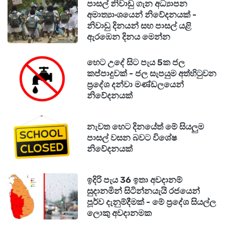
පාසල් නිවාඩු ගැන අධ්‍යාපන
අමාත්‍යාංශයෙන් නිවේදනයක් -
නිවාඩු දිනයන් සහ පාසල් යළි
ඇරඹෙන දිනය මෙන්න
හෙට උදේ සිට පැය 5ක ජල
කප්පාදුවක් - ජල සැපයුම අත්හිටුවන
ප්‍රදේශ දන්වා මණ්ඩලයෙන්
නිවේදනයක්
නැවත හෙට දිනයේත් මේ සියලුම
පාසල් වසන බවට විශේෂ
නිවේදනයක්
ඉදිරි පැය 36 ඉතා අවදානම්
සුදානමින් සිටින්නයැයි රජයෙන්
පූර්ව දැනුම්දීමක් - මේ ප්‍රදේශ සියල්ල
ලොකු අවදානමක