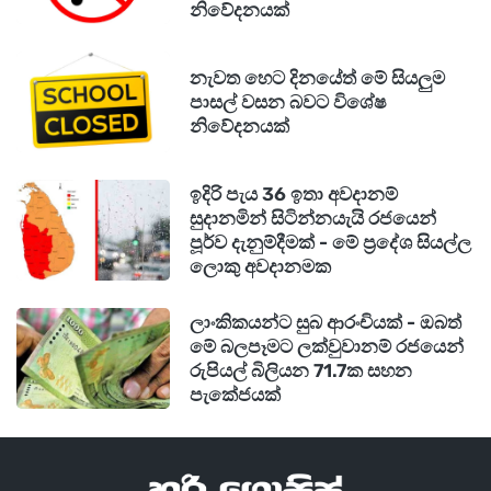
නිවේදනයක්
ක්‍රියාවකින් අපිට පාලනය කරන්න හෝ නියාමනය
කරන්න පුළුවන් දෙයක් නෙවෙයි. සමාජ මාධ්‍ය
නැවත හෙට දිනයේත් මේ සියලුම
තහනම් කිරීම පිළිබඳව විතරක් නෙවෙයි. අපි
පාසල් වසන බවට විශේෂ
ක්‍රියාමාර්ග ගණනාවක් ගැන කතා කරමින් ඉන්නවා.
නිවේදනයක්
අධ්‍යාපනය තුළත් වෙනත් අවස්ථාවලත් සමාජ මාධ්‍ය
භාවිතාව Digital Health කියන එක ගැන උපදෙස්
ඉදිරි පැය 36 ඉතා අවදානම්
සුදානමින් සිටින්නයැයි රජයෙන්
ලබා ගනිමින් අපේ රටට සුදුසුම ක්‍රියාමාර්ග මොනවාද
පූර්ව දැනුම්දීමක් - මේ ප්‍රදේශ සියල්ල
කියන එක ගැන අපි සාකච්ඡා කරමින් මේ අවුරුද්ද
ලොකු අවදානමක
තුළ කැබිනට් එකට ඉදිරිපත් කරන්න අපි සැලසුම්
කරලා තියෙන්නේ"
ලාංකිකයන්ට සුබ ආරංචියක් - ඔබත්
මේ බලපෑමට ලක්වුවානම් රජයෙන්
රුපියල් බිලියන 71.7ක සහන
පැකේජයක්