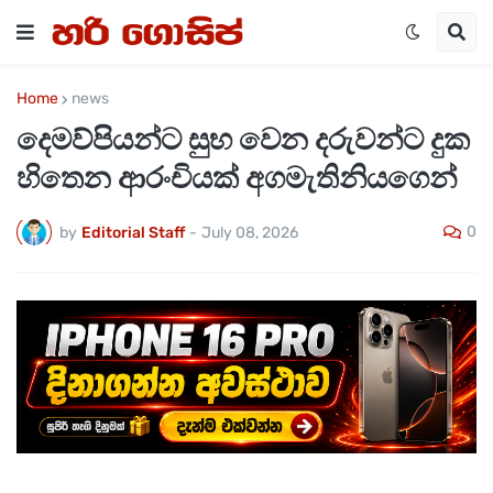
Home
news
දෙමව්පියන්ට සුභ වෙන දරුවන්ට දුක
හිතෙන ආරංචියක් අගමැතිනියගෙන්
0
by
Editorial Staff
-
July 08, 2026