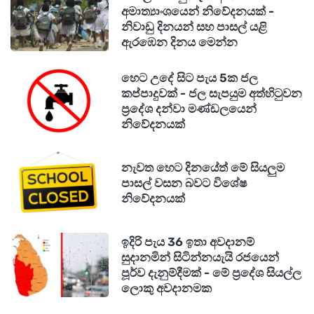
අමාත්‍යාංශයෙන් නිවේදනයක් -
නිවාඩු දිනයන් සහ පාසල් යළි
ඇරඹෙන දිනය මෙන්න
හෙට උදේ සිට පැය 5ක ජල
කප්පාදුවක් - ජල සැපයුම අත්හිටුවන
ප්‍රදේශ දන්වා මණ්ඩලයෙන්
නිවේදනයක්
නැවත හෙට දිනයේත් මේ සියලුම
පාසල් වසන බවට විශේෂ
නිවේදනයක්
ඉදිරි පැය 36 ඉතා අවදානම්
සුදානමින් සිටින්නයැයි රජයෙන්
පූර්ව දැනුම්දීමක් - මේ ප්‍රදේශ සියල්ල
ලොකු අවදානමක