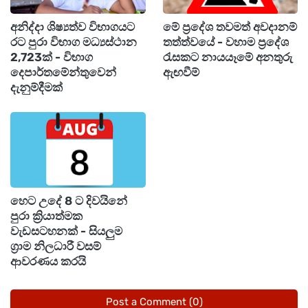
අනිද්දා ශිෂ්‍යත්ව විභාගයට
මේ ප්‍රදේශ තවමත් අවදානම්
මේ අනුව, කැරට් 24 රන් ග්‍රෑම් එකක මිල රුපියල්
රට පුරා විභාග මධ්‍යස්ථාන
තත්ත්වයේ - වහාම ප්‍රදේශ
48,000 ක් වන අතර කැරට් 22 රන් ග්‍රෑම් එකක මිල
2,723ක් - විභාග
රැසකට නායයෑමේ අනතුරු
දෙපාර්තමේන්තුවෙන්
ඇඟවීම්
රුපියල් 44,163 කි.
දැනුම්දීමක්
හෙට උදේ 8 ට දිවයිනේ
පුරා ක්‍රියාත්මක
වැඩසටහනක් - සියලුම
ග්‍රාම නිලධාරී වසම්
ආවරණය කරයි
Post a Comment (0)