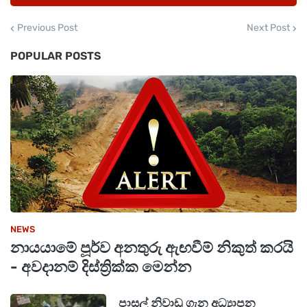
Previous Post
Next Post
POPULAR POSTS
NEWS
නායයාමේ පූර්ව අනතුරු ඇඟවීම් නිකුත් කරයි
- අවදානම් දිස්ත්‍රික්ක මෙන්න
පාසල් නිවාඩු ගැන අධ්‍යාපන