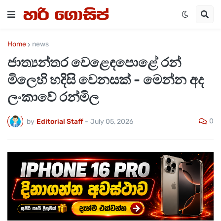
Home
news
ජාත්‍යන්තර වෙළෙඳපොළේ රන්
මිලෙහි හදිසි වෙනසක් - මෙන්න අද
ලංකාවේ රන්මිල
0
by
Editorial Staff
-
July 05, 2026