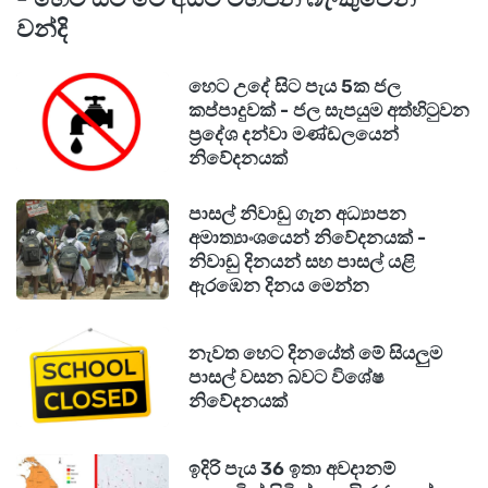
වන්දි
හෙට උදේ සිට පැය 5ක ජල
කප්පාදුවක් - ජල සැපයුම අත්හිටුවන
ප්‍රදේශ දන්වා මණ්ඩලයෙන්
නිවේදනයක්
පාසල් නිවාඩු ගැන අධ්‍යාපන
අමාත්‍යාංශයෙන් නිවේදනයක් -
නිවාඩු දිනයන් සහ පාසල් යළි
ඇරඹෙන දිනය මෙන්න
නැවත හෙට දිනයේත් මේ සියලුම
පාසල් වසන බවට විශේෂ
නිවේදනයක්
ඉදිරි පැය 36 ඉතා අවදානම්