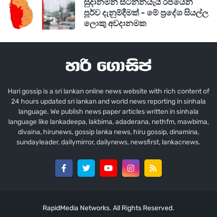
සුදානමින් සිටින්නයැයි රජයෙන්
පූර්ව දැනුම්දීමක් - මේ ප්‍රදේශ සියල්ල
ලොකු අවදානමක
Hari gossip is a sri lankan online news website with rich content of
24 hours updated sri lankan and world news reporting in sinhala
language. We publish news paper articles written in sinhala
language like lankadeepa, lakbima, adaderana, nethfm, mawbima,
divaina, hirunews, gossip lanka news, hiru gossip, dinamina,
sundayleader, dailymirror, dailynews, newsfirst, lankacnews.
RapidMedia Networks. All Rights Reserved.