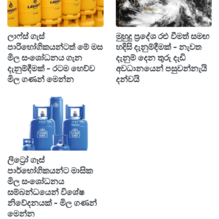
ලාෆ්ස් ගැස්
මුහුදු ප්‍රදේශ රළු වීමත් සමඟ
පාරිභෝගිකයන්ටත් මේ මස
හදිසි දැනුම්දීමක් - නැවත
මිල සංශෝධනය ගැන
දැනුම් දෙන තුරු දැඩි
දැනුම්දීමක් - රටම හෙව්ව
අවධානයෙන් පසුවන්නැයි
මිල ගණන් මෙන්න
දන්වයි
ලිට්‍රෝ ගෑස්
පාර්භෝගිකයන්ට මාසික
මිල සංශෝධනය
සම්බන්ධයෙන් විශේෂ
නිවේදනයක් - මිල ගණන්
මෙන්න