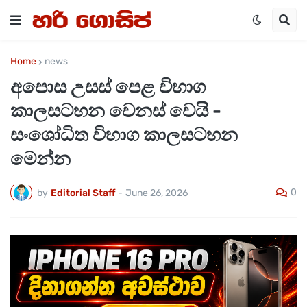
Home
news
අපොස උසස් පෙළ විභාග
කාලසටහන වෙනස් වෙයි -
සංශෝධිත විභාග කාලසටහන
මෙන්න
0
by
Editorial Staff
-
June 26, 2026