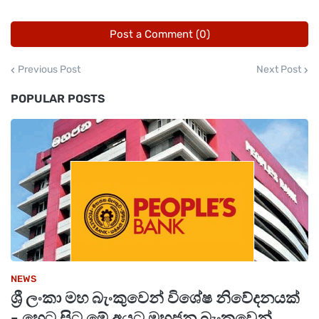
Post a Comment (0)
Previous Post
Next Post
POPULAR POSTS
NEWS
ශ්‍රී ලංකා මහ බැංකුවෙන් විශේෂ නිවේදනයක්
- හෙට සිට මේ අයට මහජන බැංකුවෙන්