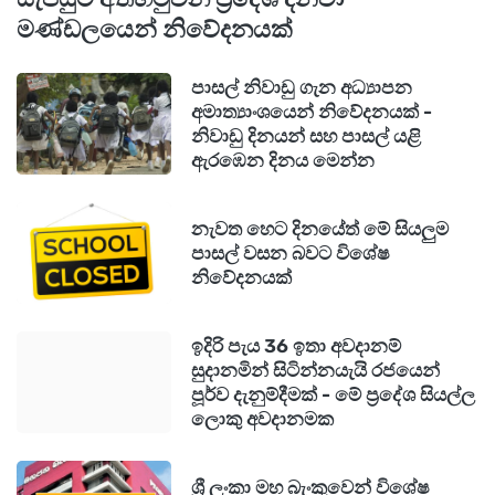
තිබුණා.
මණ්ඩලයෙන් නිවේදනයක්
පසුදින (මැයි 01) කළුතර දකුණ වෙරළ තීරයට
පාසල් නිවාඩු ගැන අධ්‍යාපන
ගොඩගසා තිබූ නාඳුනන කාන්තා මළසිරුර දුටු
අමාත්‍යාංශයෙන් නිවේදනයක් -
අයෙකු පොලිසියට දැනුම් දී තිබුණා. පසුව කළ
නිවාඩු දිනයන් සහ පාසල් යළි
ඇරඹෙන දිනය මෙන්න
පරීක්ෂණවලදී රෝහලට පැමිණි සැමියා සහ මව
විසින් එය තම ආදරණීය නදීෂානි බව හඳුනාගත්තේ
නැවත හෙට දිනයේත් මේ සියලුම
මහත් විලාප තබමින්.
පාසල් වසන බවට විශේෂ
නිවේදනයක්
පශ්චාත් මරණ පරීක්ෂණයේදී මෙය විමර්ශනය
වෙමින් පවතින මරණයක් ලෙස නම් කර ඇති අතර,
ඉදිරි පැය 36 ඉතා අවදානම්
ශරීරයේ රුධිර සාම්පල් රජයේ රස පරීක්ෂක වෙත
සුදානමින් සිටින්නයැයි රජයෙන්
පූර්ව දැනුම්දීමක් - මේ ප්‍රදේශ සියල්ල
යොමු කිරීමට පියවර ගෙන තිබෙනවා. ඇයගේ
ලොකු අවදානමක
අවසන් කටයුතු ඊයේ (03) වීදියගොඩ පොදු සුසාන
භූමියේදී සිදු කෙරුණා.
ශ්‍රී ලංකා මහ බැංකුවෙන් විශේෂ