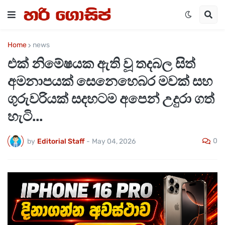
Home
news
එක් නිමේෂයක ඇති වූ තදබල සිත්
අමනාපයක් සෙනෙහෙබර මවක් සහ
ගුරුවරියක් සදහටම අපෙන් උදුරා ගත්
හැටි...
0
by
Editorial Staff
-
May 04, 2026