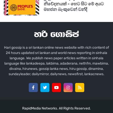
නිවේදනයක් - හෙට සිට මේ අයට
අවසානයේ ඉතිරි වූයේ තනිවූ දරුවෙකුත්, වැළපෙන
මහජන බැංකුවෙන් වන්දි
මවකුත්, සුසුම්ලන සැමියෙකුත් පමණි. ජීවිතයේ
ප්‍රශ්න හමුවේ හදිසි තීරණ නොගන්නා ලෙසත්,
ඉවසීම ප්‍රගුණ කරන ලෙසත් මේ කටුක සිදුවීම අපට
නැවතත් පසක් කර දෙයි.
Hari gossip is a sri lankan online news website with rich content of
24 hours updated sri lankan and world news reporting in sinhala
language. We publish news paper articles written in sinhala
language like lankadeepa, lakbima, adaderana, nethfm, mawbima,
divaina, hirunews, gossip lanka news, hiru gossip, dinamina,
sundayleader, dailymirror, dailynews, newsfirst, lankacnews.
RapidMedia Networks. All Rights Reserved.