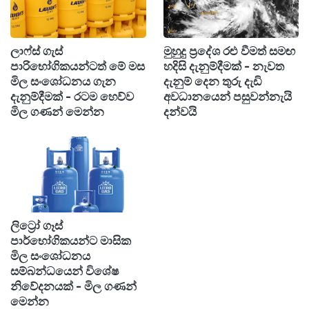
ඇයට අවශ්‍ය වුවත්, ඇයගේ සැමියා (ඔහුද නර්තන
ගුරුවරයෙකි) රාජකාරි බහුලත්වය නිසා ඊට සහභාගී
ලාෆ්ස් ගැස්
මුහුදු ප්‍රදේශ රළු වීමත් සමඟ
වී නැහැ.
පාරිභෝගිකයන්ටත් මේ මස
හදිසි දැනුම්දීමක් - නැවත
මිල සංශෝධනය ගැන
දැනුම් දෙන තුරු දැඩි
දැනුම්දීමක් - රටම හෙව්ව
අවධානයෙන් පසුවන්නැයි
මේ පිළිබඳව දෙදෙනා අතර යම් අමනාපයක්
මිල ගණන් මෙන්න
දන්වයි
ගොඩනැඟී තිබෙනවා.
පසුව 30 වැනිදා සැමියා කොළඹ පැවති උත්සවයකට
යාමට සූදානම් වීමේදී, නදීෂානි ඊට දැඩි ලෙස විරුද්ධ
වී ඇති අතර නොයන ලෙස අවස්ථා කිහිපයකදීම
ඔහුගෙන් ඉල්ලා තිබෙනවා.
ලිට්‍රෝ ගෑස්
පාර්භෝගිකයන්ට මාසික
මිල සංශෝධනය
"අම්මේ යන්න එපා..." - පුතු පසුපසින් දිව ගියත්
සම්බන්ධයෙන් විශේෂ
නිවේදනයක් - මිල ගණන්
අම්මා ත්‍රිරෝද රථයකින් යයි!
මෙන්න