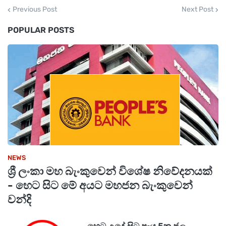
Previous Post
Next Post
ලෝකයක් හඳුනන නළුවෙක් වුණත්, තමන්ගේ
POPULAR POSTS
පියාණන් ඉදිරියේ ඔහු තවමත් ඒ ආදරණීය පුතාමයි.
සිවුරක් දැරුවත් පිය සෙනෙහස කියන්නේ මොන
තරම් උතුම් දෙයක්ද කියලා විරාජ්ගේ මේ කතාවෙන්
අපිට පැහැදිලි වෙනවා.
NEWS
ශ්‍රී ලංකා මහ බැංකුවෙන් විශේෂ නිවේදනයක්
- හෙට සිට මේ අයට මහජන බැංකුවෙන්
වන්දි