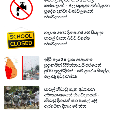
හෙට උදේ සිට පැය 5ක ජල
කප්පාදුවක් - ජල සැපයුම අත්හිටුවන
ප්‍රදේශ දන්වා මණ්ඩලයෙන්
නිවේදනයක්
නැවත හෙට දිනයේත් මේ සියලුම
පාසල් වසන බවට විශේෂ
නිවේදනයක්
ඉදිරි පැය 36 ඉතා අවදානම්
සුදානමින් සිටින්නයැයි රජයෙන්
පූර්ව දැනුම්දීමක් - මේ ප්‍රදේශ සියල්ල
ලොකු අවදානමක
පාසල් නිවාඩු ගැන අධ්‍යාපන
අමාත්‍යාංශයෙන් නිවේදනයක් -
නිවාඩු දිනයන් සහ පාසල් යළි
ඇරඹෙන දිනය මෙන්න