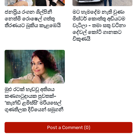
වෙලාවේ ස්වාමීන් වහන්සේ පාරටම වැඩම කරලා
ජනප්‍රිය රංගන ශිල්පිනී
මට හැමදේම නැති වුණා
විරාජ්ව එක්කරගෙන යන්න කටයුතු කරලා
නෙත්මි රොෂෙල් ගත්තු
මිස්ටර් කොත්තු අඩියටම
තියෙනවා. වාහනයට ගොඩ නොවී, පාර පෙන්වමින්
තීරණයට බුකිය කැළඹෙයි
වැටිලා - තමා සතු වටිනා
දේවල් කෝටි ගානකට
ඉදිරියෙන් වැඩම කරන ඒ ස්වාමින් වහන්සේගේ රුව
විකුණයි
දකිද්දී විරාජ්ගේ හිත මොන තරම් සංවේදී වෙන්න
ඇතිද?
විරාජ් තමන්ගේ ෆේස්බුක් ගිණුමේ මෙහෙම
සටහනක් තබා තිබුණා...
මුළු රටක් හැඬවූ අතිශය
කණගාටුදායක පුවතක්-
"ගිහි වුණත් පැවිදි වුණත් තාත්තා තාත්තමයි.
‘කැන්ඩි ළමිස්සි’ මරියසෙල්
වරදිනකොට වැඩිපුරම ඉන්නේ තාත්තා අම්මලා
ගුණතිලක දිවියෙන් සමුගනී
විතරයි. තාත්තා කියලා ආමන්ත්‍රණය කරන්න ආස
වුණත්... බෑනේ.. එහෙම කියවෙන්න ගියත් මාරම
Post a Comment (0)
තැනක හිත තද කරන් ඉන්නවා."