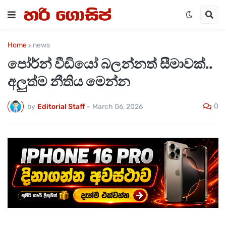
Home
news
පෝර්න් වීඩියෝ බලන්නත් සීමාවක්..
අලුත්ම නීතිය මෙන්න
0
by
Editorial Staff
-
March 06, 2026