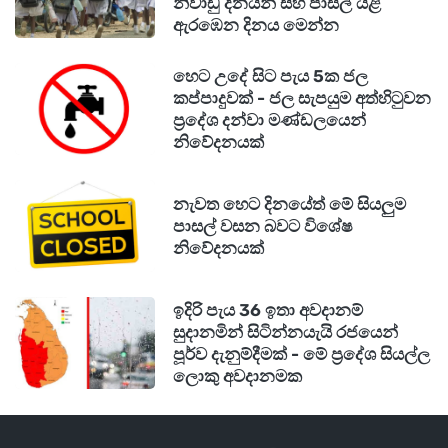
නිවාඩු දිනයන් සහ පාසල් යළි
AI චැට්බෝට්වල ලිංගිකව පැහැදිලි හෝ හානිකර
ඇරඹෙන දිනය මෙන්න
අන්තර්ගතය ජනනය කිරීම වයස් තහවුරු කිරීමෙන්
හෙට උදේ සිට පැය 5ක ජල
පසුව පමණක් අවසර දිය යුතුය.
කප්පාදුවක් - ජල සැපයුම අත්හිටුවන
ප්‍රදේශ දන්වා මණ්ඩලයෙන්
යෙදුම් වෙළඳසැල් හා ඔන්ලයින් ක්‍රීඩා අඩවිවල 18+
නිවේදනයක්
අන්තර්ගතයට 18 ට අඩු අය අවහිර කිරීම.
නැවත හෙට දිනයේත් මේ සියලුම
පාසල් වසන බවට විශේෂ
අනුකූල නොවීම සඳහා එක් උල්ලංඝනයකට
නිවේදනයක්
ඕස්ට්‍රේලියානු ඩොලර් මිලියන 49.5 (ආසන්න
වශයෙන් ඇමරිකානු ඩොලර් මිලියන 35) දක්වා
ඉදිරි පැය 36 ඉතා අවදානම්
දඬුවම් ලැබිය හැකිය.
සුදානමින් සිටින්නයැයි රජයෙන්
පූර්ව දැනුම්දීමක් - මේ ප්‍රදේශ සියල්ල
ලොකු අවදානමක