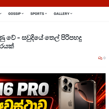
GOSSIP
SPORTS
GALLERY
 වේ - සවුදියේ තෙල් පිරිපහදු
ාරයක්
0