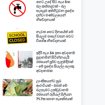
හෙට උදේ සිට පැය 5ක
ජල කප්පාදුවක් - ජල
සැපයුම අත්හිටුවන ප්‍රදේශ
දන්වා මණ්ඩලයෙන්
නිවේදනයක්
නැවත හෙට දිනයේත් මේ
සියලුම පාසල් වසන බවට
විශේෂ නිවේදනයක්
ඉදිරි පැය 36 ඉතා අවදානම්
සුදානමින් සිටින්නයැයි
රජයෙන් පූර්ව දැනුම්දීමක්
- මේ ප්‍රදේශ සියල්ල ලොකු
අවදානමක
ලාංකිකයන්ට සුබ
ආරංචියක් - ඔබත් මේ
බලපෑමට ලක්වුවානම්
රජයෙන් රුපියල් බිලියන
71.7ක සහන පැකේජයක්