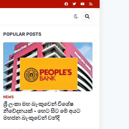
POPULAR POSTS
NEWS
ශ්‍රී ලංකා මහ බැංකුවෙන් විශේෂ
නිවේදනයක් - හෙට සිට මේ අයට
මහජන බැංකුවෙන් වන්දි