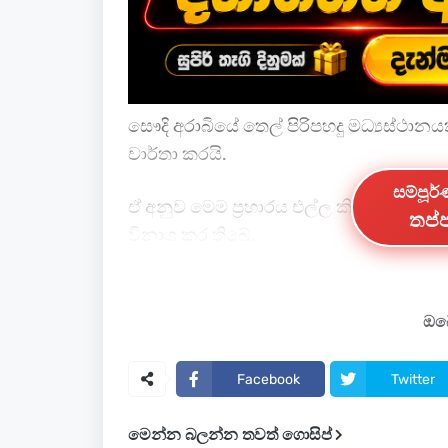
සෞදි අරාබියේ තෙල් පිරිපහදු මධ්‍යස්ථානයක
වාර්තා කරයි.
සම්පූර
ඒ අනුව මෙම ප්‍රහාරය එල්ල කිරීමට උත්ස
තප්ප
විනාශ කර තිබේ.
නමුත් ප්‍රහාර විනාශ කිරීමට උත්සාහ කිරීමත
ගින්නක් ඇතිවී ඇති තිබේ.
ඔබේ
ඒ හේතුවෙන් මෙහෙයුම් තාවකාලිකව අත්හි
Facebook
Twitter
මෙන්න බලන්න තවත් ගොසිප්