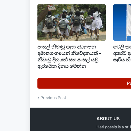
පාසල් නිවාඩු ගැන අධ්‍යාපන
ටෙලි කත
අමාත්‍යාංශයෙන් නිවේදනයක් -
අතරට ආ 
නිවාඩු දිනයන් සහ පාසල් යළි
සැරිය න
ඇරඹෙන දිනය මෙන්න
P
Previous Post
ABOUT US
Hari gossip is a sr