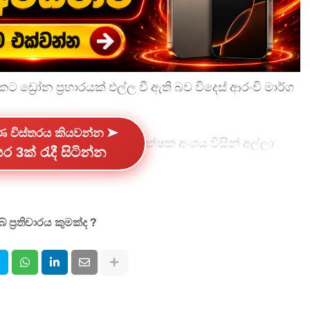
ට ඩ්‍රෝන ප්‍රහාරයක් එල්ල වී ඇති බව විදෙස් ආරංචි මාර්ග
්ණ විස්තරය කියවන්න ➤
ාහ කළ ඩ්‍රෝන යානා දෙක ආරක්ෂක අංශය විසින් අල්ලා
ර 3ක් රැදී සිටින්න
් සමඟම සුන්බුන් විසිරීමත් නිසා පිරිපහදු මධ්‍යස්ථානයේ
 ප්‍රතිචාරය කුමක්ද ?
ටුවීමට කටයුතු කර තිබේ.