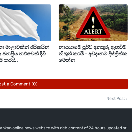
ා මාලාවකින් රසිකයින්
නායයාමේ පූර්ව අනතුරු ඇඟවීම්
ජනප්‍රිය නළුවෙක් දිවි
නිකුත් කරයි - අවදානම් දිස්ත්‍රික්ක
ිම කරයි..
මෙන්න
ost a Comment (0)
Next Post
i lankan online news website with rich content of 24 hours updated sri