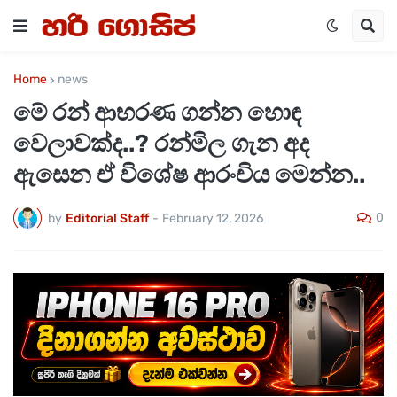
Home
news
මේ රන් ආභරණ ගන්න හොඳ
වෙලාවක්ද..? රන්මිල ගැන අද
ඇසෙන ඒ විශේෂ ආරංචිය මෙන්න..
0
by
Editorial Staff
-
February 12, 2026