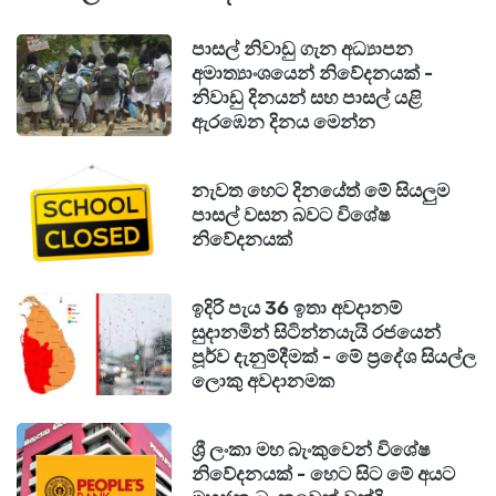
පාසල් නිවාඩු ගැන අධ්‍යාපන
අමාත්‍යාංශයෙන් නිවේදනයක් -
නිවාඩු දිනයන් සහ පාසල් යළි
ඇරඹෙන දිනය මෙන්න
නැවත හෙට දිනයේත් මේ සියලුම
පාසල් වසන බවට විශේෂ
නිවේදනයක්
ඉදිරි පැය 36 ඉතා අවදානම්
සුදානමින් සිටින්නයැයි රජයෙන්
පූර්ව දැනුම්දීමක් - මේ ප්‍රදේශ සියල්ල
ලොකු අවදානමක
ශ්‍රී ලංකා මහ බැංකුවෙන් විශේෂ
නිවේදනයක් - හෙට සිට මේ අයට