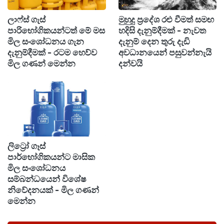
ලාෆ්ස් ගැස්
මුහුදු ප්‍රදේශ රළු වීමත් සමඟ
පාරිභෝගිකයන්ටත් මේ මස
හදිසි දැනුම්දීමක් - නැවත
මිල සංශෝධනය ගැන
දැනුම් දෙන තුරු දැඩි
දැනුම්දීමක් - රටම හෙව්ව
අවධානයෙන් පසුවන්නැයි
මිල ගණන් මෙන්න
දන්වයි
ලිට්‍රෝ ගෑස්
පාර්භෝගිකයන්ට මාසික
මිල සංශෝධනය
සම්බන්ධයෙන් විශේෂ
නිවේදනයක් - මිල ගණන්
මෙන්න