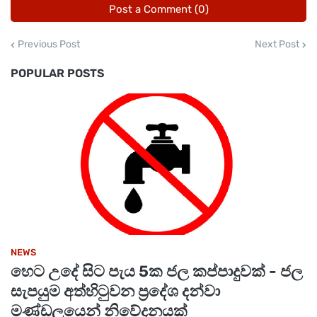
Post a Comment (0)
Previous Post
Next Post
POPULAR POSTS
NEWS
හෙට උදේ සිට පැය 5ක ජල කප්පාදුවක් - ජල
සැපයුම අත්හිටුවන ප්‍රදේශ දන්වා
මණ්ඩලයෙන් නිවේදනයක්