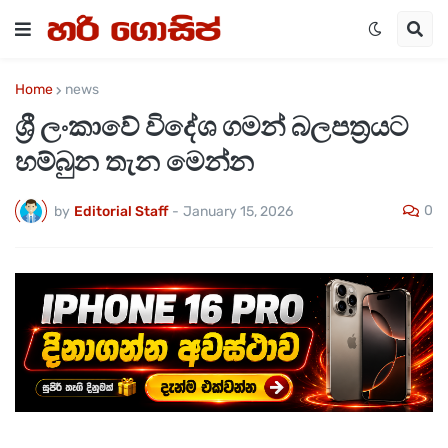
Home
news
ශ්‍රී ලංකාවේ විදේශ ගමන් බලපත්‍රයට
හම්බුන තැන මෙන්න
0
by
Editorial Staff
-
January 15, 2026