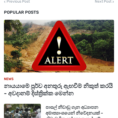
Previous Post
Next Post
පාකිස්ථානයට වඩා ඉහළින් සිටීම දක්නට ලැබේ.
POPULAR POSTS
හෙන්ලි විදේශ ගමන් බලපත්‍ර දර්ශකය ලෝකයේ
සියලුම විදේශ ගමන් බලපත්‍ර ශ්‍රේණිගත කරන්නේ
ඒවායේ හිමිකරුවන්ට පූර්ව වීසා බලපත්‍රයක්
නොමැතිව ප්‍රවේශ විය හැකි ගමනාන්ත ගණන අනුව
බව වාර්තා වේ.
NEWS
නායයාමේ පූර්ව අනතුරු ඇඟවීම් නිකුත් කරයි
- අවදානම් දිස්ත්‍රික්ක මෙන්න
පාසල් නිවාඩු ගැන අධ්‍යාපන
අමාත්‍යාංශයෙන් නිවේදනයක් -