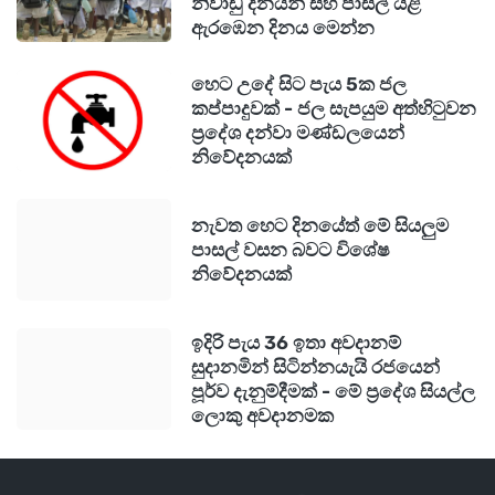
නිවාඩු දිනයන් සහ පාසල් යළි
ඇරඹෙන දිනය මෙන්න
හෙට උදේ සිට පැය 5ක ජල
කප්පාදුවක් - ජල සැපයුම අත්හිටුවන
ප්‍රදේශ දන්වා මණ්ඩලයෙන්
නිවේදනයක්
නැවත හෙට දිනයේත් මේ සියලුම
පාසල් වසන බවට විශේෂ
නිවේදනයක්
ඉදිරි පැය 36 ඉතා අවදානම්
සුදානමින් සිටින්නයැයි රජයෙන්
පූර්ව දැනුම්දීමක් - මේ ප්‍රදේශ සියල්ල
ලොකු අවදානමක