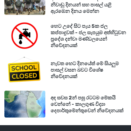
නිවාඩු දිනයන් සහ පාසල් යළි
ඇරඹෙන දිනය මෙන්න
හෙට උදේ සිට පැය 5ක ජල
කප්පාදුවක් - ජල සැපයුම අත්හිටුවන
ප්‍රදේශ දන්වා මණ්ඩලයෙන්
නිවේදනයක්
නැවත හෙට දිනයේත් මේ සියලුම
පාසල් වසන බවට විශේෂ
නිවේදනයක්
අද සවස 2න් පසු රටටම මේකයි
වෙන්නේ - කාලගුණ විද්‍යා
දෙපාර්තුමේන්තුවෙන් නිවේදනයක්