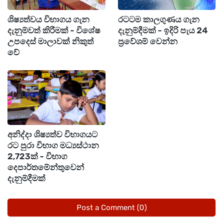
කැරට් 22 සහ 21 ග්‍රෑම් 1ක මිල පිළිවෙළින් රුපියල්
ශිෂ්‍යත්වය විභාගය ගැන
රටටම කාලගුණය ගැන
43,930.00ක් සහ රුපියල් 41,930.00ක් ලෙසයි
දැනුම්වත් කිරීමක් - විශේෂ
දැනුම්දීමක් - ඉදිරි පැය 24
සඳහන් වූයේ.
උපදෙස් මාලාවක් නිකුත්
ප්‍රවේශම් වෙන්න
වේ
අනිද්දා ශිෂ්‍යත්ව විභාගයට
රට පුරා විභාග මධ්‍යස්ථාන
2,723ක් - විභාග
දෙපාර්තමේන්තුවෙන්
දැනුම්දීමක්
Post a Comment (0)