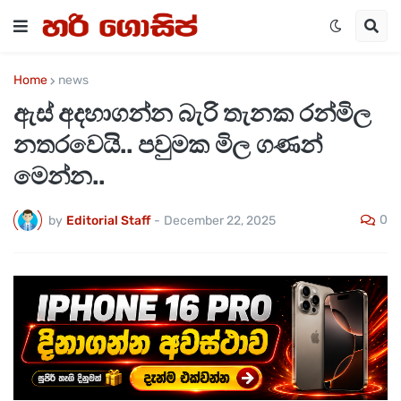
Home
news
ඇස් අදහාගන්න බැරි තැනක රන්මිල
නතරවෙයි.. පවුමක මිල ගණන්
මෙන්න..
0
by
Editorial Staff
-
December 22, 2025