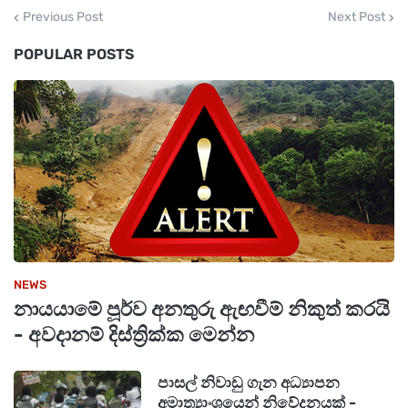
Previous Post
Next Post
POPULAR POSTS
NEWS
නායයාමේ පූර්ව අනතුරු ඇඟවීම් නිකුත් කරයි
- අවදානම් දිස්ත්‍රික්ක මෙන්න
පාසල් නිවාඩු ගැන අධ්‍යාපන
අමාත්‍යාංශයෙන් නිවේදනයක් -