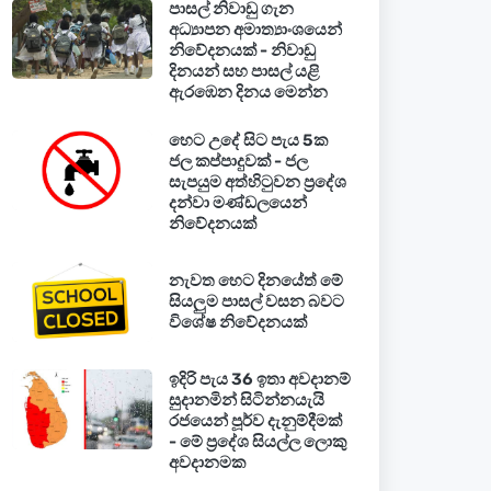
පාසල් නිවාඩු ගැන
අධ්‍යාපන අමාත්‍යාංශයෙන්
නිවේදනයක් - නිවාඩු
දිනයන් සහ පාසල් යළි
ඇරඹෙන දිනය මෙන්න
හෙට උදේ සිට පැය 5ක
ජල කප්පාදුවක් - ජල
සැපයුම අත්හිටුවන ප්‍රදේශ
දන්වා මණ්ඩලයෙන්
නිවේදනයක්
නැවත හෙට දිනයේත් මේ
සියලුම පාසල් වසන බවට
විශේෂ නිවේදනයක්
ඉදිරි පැය 36 ඉතා අවදානම්
සුදානමින් සිටින්නයැයි
රජයෙන් පූර්ව දැනුම්දීමක්
- මේ ප්‍රදේශ සියල්ල ලොකු
අවදානමක