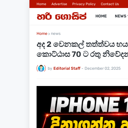
Home
Advertise
Privacy Policy
Contact Us
HOME
NEWS
Home
news
අද 2 වෙනකල් තත්ත්වය භයාන
කොට්ඨාස 70 ට රතු නිවේද
by
Editorial Staff
-
December 02, 2025