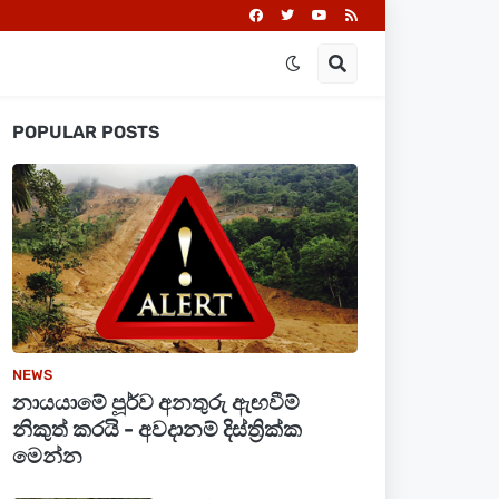
POPULAR POSTS
NEWS
නායයාමේ පූර්ව අනතුරු ඇඟවීම්
නිකුත් කරයි - අවදානම් දිස්ත්‍රික්ක
මෙන්න