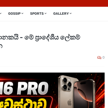
GOSSIP
SPORTS
GALLERY
කයි - මේ ප්‍රාදේශීය ලේකම්
න
0