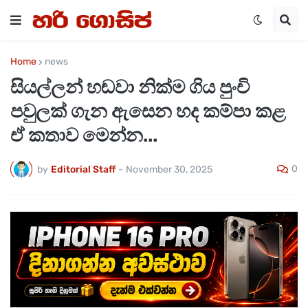
Home
news
සියල්ලන් හඬවා නික්ම ගිය පුංචි
පවුලක් ගැන ඇසෙන හද කම්පා කළ
ඒ කතාව මෙන්න...
0
by
Editorial Staff
-
November 30, 2025