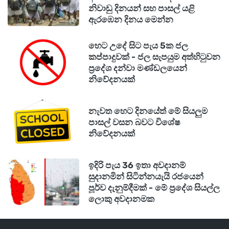
නිවාඩු දිනයන් සහ පාසල් යළි
ඇරඹෙන දිනය මෙන්න
හෙට උදේ සිට පැය 5ක ජල
කප්පාදුවක් - ජල සැපයුම අත්හිටුවන
ප්‍රදේශ දන්වා මණ්ඩලයෙන්
නිවේදනයක්
නැවත හෙට දිනයේත් මේ සියලුම
පාසල් වසන බවට විශේෂ
නිවේදනයක්
ඉදිරි පැය 36 ඉතා අවදානම්
සුදානමින් සිටින්නයැයි රජයෙන්
පූර්ව දැනුම්දීමක් - මේ ප්‍රදේශ සියල්ල
ලොකු අවදානමක