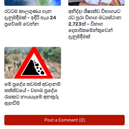
සංවේදීව කතා වෙනවා.
රටටම කාලගුණය ගැන
අනිද්දා ශිෂ්‍යත්ව විභාගයට
දැනුම්දීමක් - ඉදිරි පැය 24
රට පුරා විභාග මධ්‍යස්ථාන
ජීවිතය ගැන අනාගතය ගැන දහස් ගණන් හීන දැක්ක
ප්‍රවේශම් වෙන්න
2,723ක් - විභාග
දෙපාර්තමේන්තුවෙන්
මොවුන්ට සිදුවූ මේ ව්‍යවසනය ගැන බොහෝ දෙනා
දැනුම්දීමක්
සිටින්නේ දැඩි කම්පනයකින්.
මෙවන් අකල් මරණයක් කිසිදු භවයක අත්
නොවේවා. ඔවුන්ට ආදරය කරන පවුලේ අය,
කොහොම නම් මේ හදිසි වියෝව දරාගනීවිද.?
සියල්ලන් හඬවා නික්ම ගිය ඔහු ඇතුළු ඒ පුංචි පවුලට
මේ ප්‍රදේශ තවමත් අවදානම්
තත්ත්වයේ - වහාම ප්‍රදේශ
නිවන් සුව ලැබේවා.
රැසකට නායයෑමේ අනතුරු
ඇඟවීම්
Post a Comment (0)