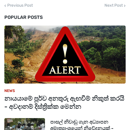
Previous Post
Next Post
POPULAR POSTS
NEWS
නායයාමේ පූර්ව අනතුරු ඇඟවීම් නිකුත් කරයි
- අවදානම් දිස්ත්‍රික්ක මෙන්න
පාසල් නිවාඩු ගැන අධ්‍යාපන
අමාත්‍යාංශයෙන් නිවේදනයක් -