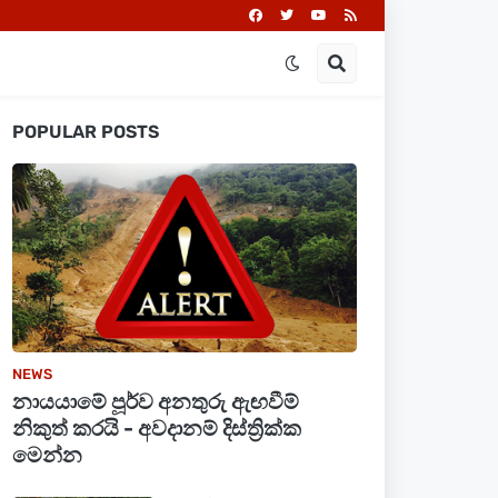
POPULAR POSTS
NEWS
නායයාමේ පූර්ව අනතුරු ඇඟවීම්
නිකුත් කරයි - අවදානම් දිස්ත්‍රික්ක
මෙන්න