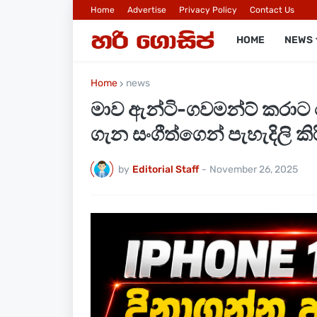
Home
Advertise
Privacy Policy
Contact Us
HOME
NEWS
Home
news
මාව ඇන්ටි-ගවමන්ට් කරාට ප
ගැන සංගීත්ගෙන් පැහැදිලි කි
by
Editorial Staff
-
November 26, 2025