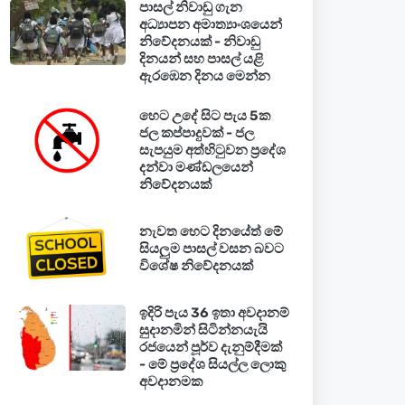
පාසල් නිවාඩු ගැන
අධ්‍යාපන අමාත්‍යාංශයෙන්
නිවේදනයක් - නිවාඩු
දිනයන් සහ පාසල් යළි
ඇරඹෙන දිනය මෙන්න
හෙට උදේ සිට පැය 5ක
ජල කප්පාදුවක් - ජල
සැපයුම අත්හිටුවන ප්‍රදේශ
දන්වා මණ්ඩලයෙන්
නිවේදනයක්
නැවත හෙට දිනයේත් මේ
සියලුම පාසල් වසන බවට
විශේෂ නිවේදනයක්
ඉදිරි පැය 36 ඉතා අවදානම්
සුදානමින් සිටින්නයැයි
රජයෙන් පූර්ව දැනුම්දීමක්
- මේ ප්‍රදේශ සියල්ල ලොකු
අවදානමක