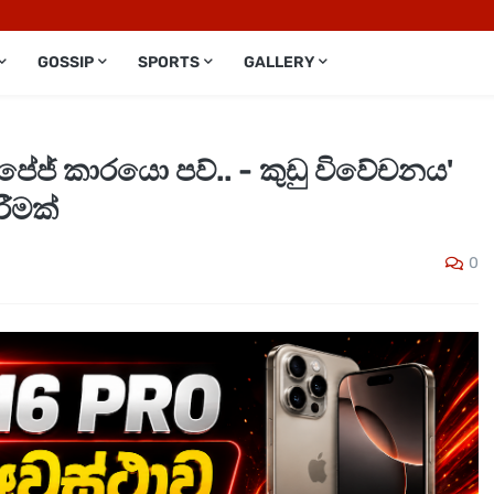
GOSSIP
SPORTS
GALLERY
ේජ් කාරයො පව්.. - කුඩු විවේචනය'
රීමක්
0