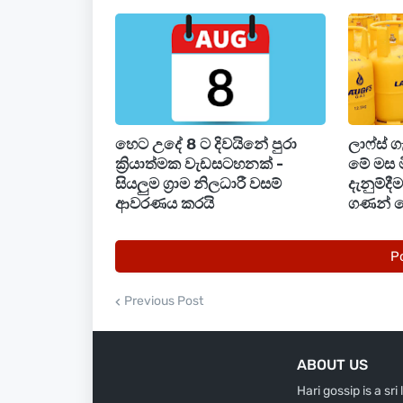
ජනාධිපතිවරයා මෙම සාකච්ඡාවේදී අවධා
කේන්ද්‍රීය සාධකය වූ ඩිජිටල් ආර්ථික
පදනමක් ස්ථාපිත කිරීම අවශ්‍ය බවයි.
තවද, දිවයින පුරා පිහිටි දුරකථන කුලුනු
හෙට උදේ 8 ට දිවයිනේ පුරා
ලාෆ්ස් 
පෞද්ගලික ආයෝජකයින් සහ වෙළඳපොළ හ
ක්‍රියාත්මක වැඩසටහනක් -
මේ මස 
වෙනුවෙන් ගත යුතු පියවර පිළිබඳවද මෙහිදී
සියලුම ග්‍රාම නිලධාරී වසම්
දැනුම්ද
ආවරණය කරයි
ගණන් 
P
Previous Post
ABOUT US
Hari gossip is a sr