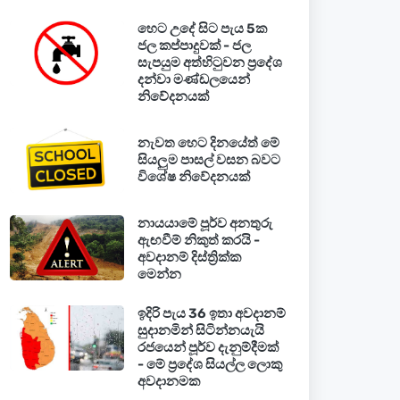
හෙට උදේ සිට පැය 5ක
ජල කප්පාදුවක් - ජල
සැපයුම අත්හිටුවන ප්‍රදේශ
දන්වා මණ්ඩලයෙන්
නිවේදනයක්
නැවත හෙට දිනයේත් මේ
සියලුම පාසල් වසන බවට
විශේෂ නිවේදනයක්
නායයාමේ පූර්ව අනතුරු
ඇඟවීම් නිකුත් කරයි -
අවදානම් දිස්ත්‍රික්ක
මෙන්න
ඉදිරි පැය 36 ඉතා අවදානම්
සුදානමින් සිටින්නයැයි
රජයෙන් පූර්ව දැනුම්දීමක්
- මේ ප්‍රදේශ සියල්ල ලොකු
අවදානමක