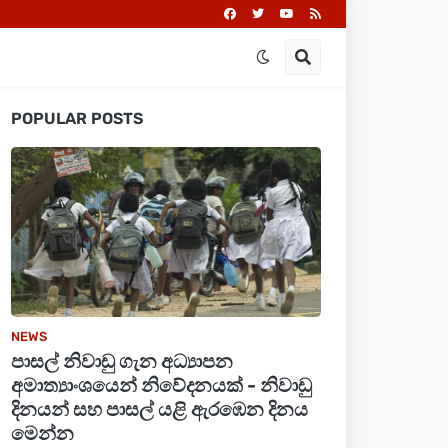
POPULAR POSTS
NEWS
පාසල් නිවාඩු ගැන අධ්‍යාපන
අමාත්‍යාංශයෙන් නිවේදනයක් - නිවාඩු
දිනයන් සහ පාසල් යළි ඇරඹෙන දිනය
මෙන්න