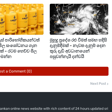
රණය කළේ, 2026 වසර සඳහා යෝජිත අයවැය ප්‍රකාශයේ
ය සම්බන්ධයෙන් කෙරෙන රජයේ ආයෝජන සඳහා ශක්තිමත්
 සහ අනෙකුත් ඩිජිටල් යටිතල පහසුකම් සංවර්ධනය සඳහා
ගැස් පාරිභෝගිකයන්ටත්
මුහුදු ප්‍රදේශ රළු වීමත් සමඟ හදිසි
සුරුවන්නන් හට වඩාත් හිතකර පරිසරයක් ගොඩනැගීම
මිල සංශෝධනය ගැන
දැනුම්දීමක් - නැවත දැනුම් දෙන
 සාකච්ඡා විය.
ීමක් - රටම හෙව්ව මිල
තුරු දැඩි අවධානයෙන්
මෙන්න
පසුවන්නැයි දන්වයි
ost a Comment (0)
Next Post
i lankan online news website with rich content of 24 hours updated sri