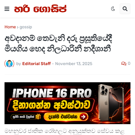
Home
gossip
අවදානම් තෙවැනි දරු ප්‍රසූතියේදී
මියගිය හෙද නිලධාරිනී නදීශානී
0
by
Editorial Staff
-
November 13, 2025
මහනුවර ජාතික රෝහලට අනුයුක්තව සේවය කළ