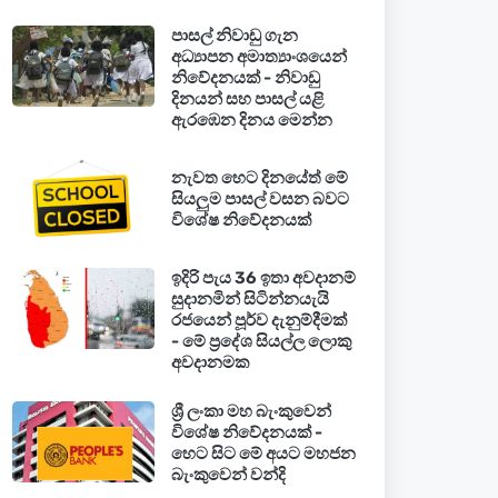
පාසල් නිවාඩු ගැන
අධ්‍යාපන අමාත්‍යාංශයෙන්
නිවේදනයක් - නිවාඩු
දිනයන් සහ පාසල් යළි
ඇරඹෙන දිනය මෙන්න
නැවත හෙට දිනයේත් මේ
සියලුම පාසල් වසන බවට
විශේෂ නිවේදනයක්
ඉදිරි පැය 36 ඉතා අවදානම්
සුදානමින් සිටින්නයැයි
රජයෙන් පූර්ව දැනුම්දීමක්
- මේ ප්‍රදේශ සියල්ල ලොකු
අවදානමක
ශ්‍රී ලංකා මහ බැංකුවෙන්
විශේෂ නිවේදනයක් -
හෙට සිට මේ අයට මහජන
බැංකුවෙන් වන්දි