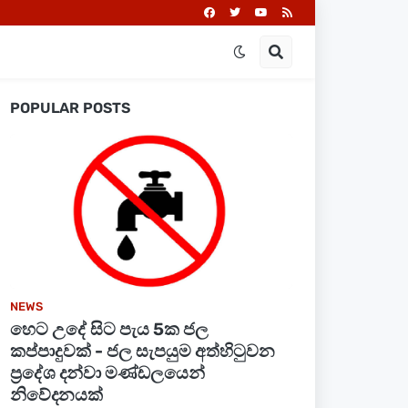
POPULAR POSTS
NEWS
හෙට උදේ සිට පැය 5ක ජල
කප්පාදුවක් - ජල සැපයුම අත්හිටුවන
ප්‍රදේශ දන්වා මණ්ඩලයෙන්
නිවේදනයක්