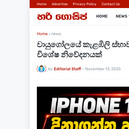
Home
Advertise
Privacy Policy
Contact Us
HOME
NEWS
Home
news
වායුගෝලයේ කැළඹිලි ස්භාවය
විශේෂ නිවේදනයක්
by
Editorial Staff
-
November 13, 2025