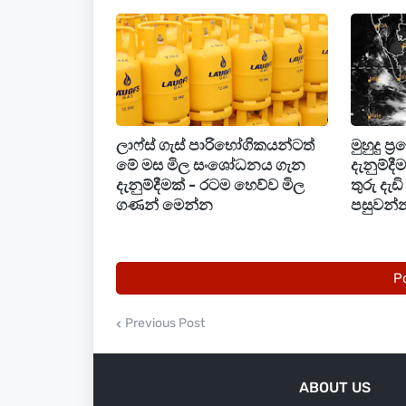
ලෙස ජනතාවගෙන් ඉල්ලා සිටී.
ලාෆ්ස් ගැස් පාරිභෝගිකයන්ටත්
මුහුදු ප්
මේ මස මිල සංශෝධනය ගැන
දැනුම්ද
දැනුම්දීමක් - රටම හෙව්ව මිල
තුරු දැ
ගණන් මෙන්න
පසුවන්න
P
Previous Post
ABOUT US