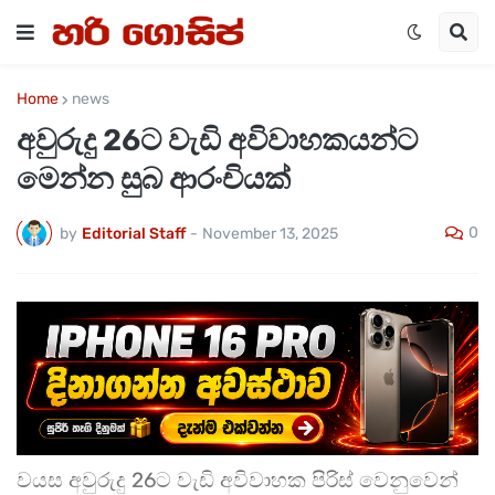
Home
news
අවුරුදු 26ට වැඩි අවිවාහකයන්ට
මෙන්න සුබ ආරංචියක්
0
by
Editorial Staff
-
November 13, 2025
වයස අවුරුදු 26ට වැඩි අවිවාහක පිරිස් වෙනුවෙන්