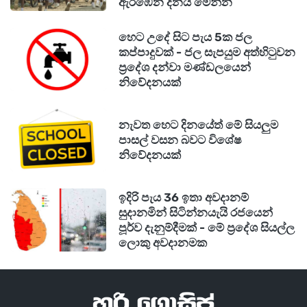
ඇරඹෙන දිනය මෙන්න
කර ඇත.
හෙට උදේ සිට පැය 5ක ජල
කප්පාදුවක් - ජල සැපයුම අත්හිටුවන
ප්‍රදේශ දන්වා මණ්ඩලයෙන්
නිවේදනයක්
නැවත හෙට දිනයේත් මේ සියලුම
පාසල් වසන බවට විශේෂ
නිවේදනයක්
ඉදිරි පැය 36 ඉතා අවදානම්
සුදානමින් සිටින්නයැයි රජයෙන්
පූර්ව දැනුම්දීමක් - මේ ප්‍රදේශ සියල්ල
ලොකු අවදානමක