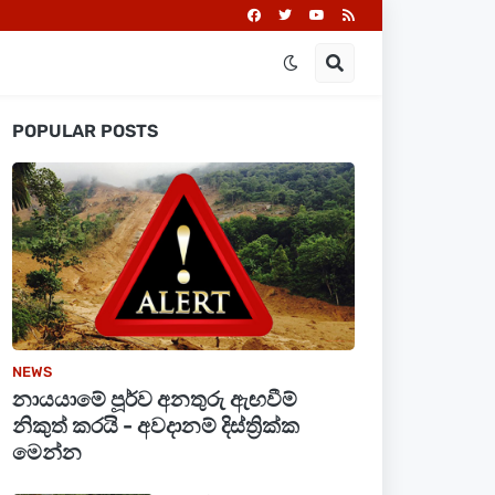
POPULAR POSTS
NEWS
නායයාමේ පූර්ව අනතුරු ඇඟවීම්
නිකුත් කරයි - අවදානම් දිස්ත්‍රික්ක
මෙන්න