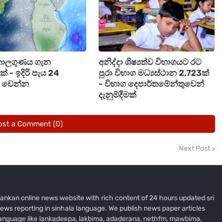
 සමාජ මාධ්‍යවල ගිණුම් විවෘත කිරීම හෝ භාවිතා කිරීම
ත්මක වනු ඇත.
කාලගුණය ගැන
අනිද්දා ශිෂ්‍යත්ව විභාගයට රට
මක් - ඉදිරි පැය 24
පුරා විභාග මධ්‍යස්ථාන 2,723ක්
ම් වෙන්න
- විභාග දෙපාර්තමේන්තුවෙන්
දැනුම්දීමක්
ost a Comment (0)
Next Post
i lankan online news website with rich content of 24 hours updated sri
ews reporting in sinhala language. We publish news paper articles
 language like lankadeepa, lakbima, adaderana, nethfm, mawbima,