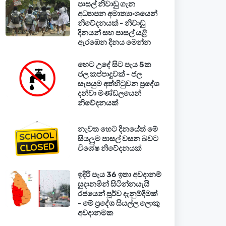
පාසල් නිවාඩු ගැන
අධ්‍යාපන අමාත්‍යාංශයෙන්
නිවේදනයක් - නිවාඩු
දිනයන් සහ පාසල් යළි
ඇරඹෙන දිනය මෙන්න
හෙට උදේ සිට පැය 5ක
ජල කප්පාදුවක් - ජල
සැපයුම අත්හිටුවන ප්‍රදේශ
දන්වා මණ්ඩලයෙන්
නිවේදනයක්
නැවත හෙට දිනයේත් මේ
සියලුම පාසල් වසන බවට
විශේෂ නිවේදනයක්
ඉදිරි පැය 36 ඉතා අවදානම්
සුදානමින් සිටින්නයැයි
රජයෙන් පූර්ව දැනුම්දීමක්
- මේ ප්‍රදේශ සියල්ල ලොකු
අවදානමක