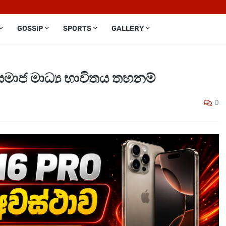
GOSSIP
SPORTS
GALLERY
සමාජ මාධ්‍ය භාවිතය තහනම්
0