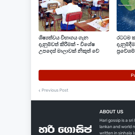
මෙම නීතිය වයස අවුරුදු 16 ට අඩු දරුවන්ට
තහනම් කරයි. එය දෙසැම්බර් 10 සිට බලා
ශිෂ්‍යත්වය විභාගය ගැන
රටටම 
දැනුම්වත් කිරීමක් - විශේෂ
දැනුම්දී
උපදෙස් මාලාවක් නිකුත් වේ
ප්‍රවේශ
P
Previous Post
ABOUT US
Hari gossip is a sr
lankan and world n
written in sinhala