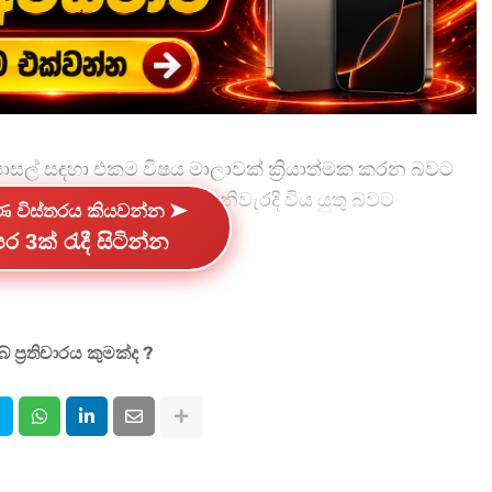
පාසල් සඳහා එකම විෂය මාලාවක් ක්‍රියාත්මක කරන බවට
 කළද එය 2027 වසර ලෙස නිවැරදි විය යුතු බවට
්ණ විස්තරය කියවන්න ➤
ර 3ක් රැදී සිටින්න
් දැක්වේ.
 ප්‍රතිචාරය කුමක්ද ?
පන අමාත්‍ය, අග්‍රාමාත්‍ය ආචාර්ය හරිනි අමරසූරිය
තිසංස්කරණ පිළිබඳ පාර්ලිමේන්තු අනුකමිටුව ඊයේ (22)