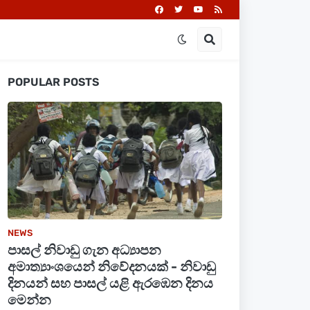
POPULAR POSTS
NEWS
පාසල් නිවාඩු ගැන අධ්‍යාපන
අමාත්‍යාංශයෙන් නිවේදනයක් - නිවාඩු
දිනයන් සහ පාසල් යළි ඇරඹෙන දිනය
මෙන්න