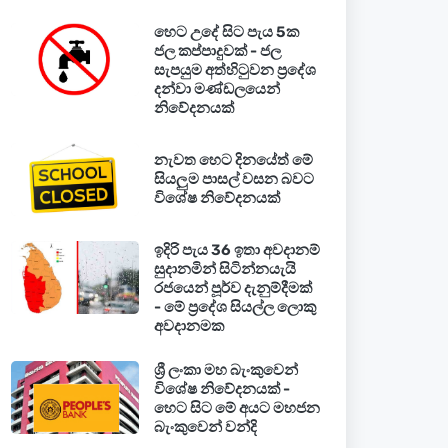
හෙට උදේ සිට පැය 5ක
ජල කප්පාදුවක් - ජල
සැපයුම අත්හිටුවන ප්‍රදේශ
දන්වා මණ්ඩලයෙන්
නිවේදනයක්
නැවත හෙට දිනයේත් මේ
සියලුම පාසල් වසන බවට
විශේෂ නිවේදනයක්
ඉදිරි පැය 36 ඉතා අවදානම්
සුදානමින් සිටින්නයැයි
රජයෙන් පූර්ව දැනුම්දීමක්
- මේ ප්‍රදේශ සියල්ල ලොකු
අවදානමක
ශ්‍රී ලංකා මහ බැංකුවෙන්
විශේෂ නිවේදනයක් -
හෙට සිට මේ අයට මහජන
බැංකුවෙන් වන්දි