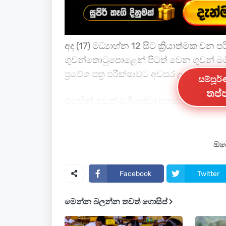
අද (17) මධ්‍යාහ්න 12 සිට ක්‍රියාත්මක ව
ගුවන්තොටුපොළෙන් පිටත් වෙන ගුවන් මග
ප්‍රවේශ පත්‍ර පරීක්ෂාවට අවසර ලබාදී තිබේ.
සම්පූර
තප්ප
එමඟින් ගුවන් මගී සේවා පහසුකම් වැඩිදිය
පහසු කිරීම මෙමඟින් අපේක්ෂා කෙරේ.
මීට පෙර මෙම කාලසීමාව පැවතුණේ පැය
ඔබේ
Facebook
Twitter
මෙන්න බලන්න තවත් ගොසිප්