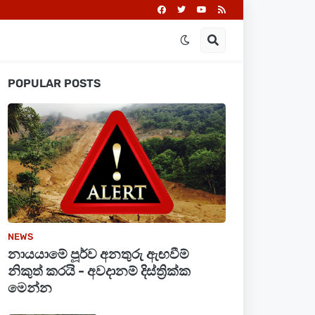
POPULAR POSTS
NEWS
නායයාමේ පූර්ව අනතුරු ඇඟවීම්
නිකුත් කරයි - අවදානම් දිස්ත්‍රික්ක
මෙන්න