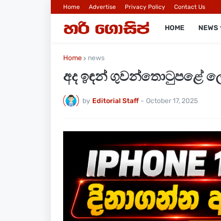
Home
Advertise
Privacy Policy
Contact Us
HOME
NEWS
Home
news
අද ඉඳන් ගුවන්තොටුපළේ 
by
Editorial Staff
-
October 17, 2025