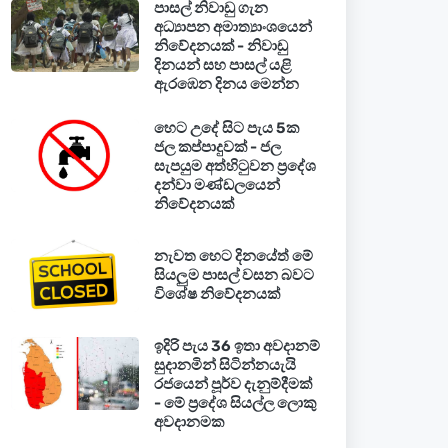
පාසල් නිවාඩු ගැන
අධ්‍යාපන අමාත්‍යාංශයෙන්
නිවේදනයක් - නිවාඩු
දිනයන් සහ පාසල් යළි
ඇරඹෙන දිනය මෙන්න
හෙට උදේ සිට පැය 5ක
ජල කප්පාදුවක් - ජල
සැපයුම අත්හිටුවන ප්‍රදේශ
දන්වා මණ්ඩලයෙන්
නිවේදනයක්
නැවත හෙට දිනයේත් මේ
සියලුම පාසල් වසන බවට
විශේෂ නිවේදනයක්
ඉදිරි පැය 36 ඉතා අවදානම්
සුදානමින් සිටින්නයැයි
රජයෙන් පූර්ව දැනුම්දීමක්
- මේ ප්‍රදේශ සියල්ල ලොකු
අවදානමක