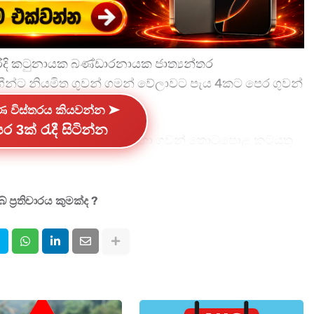
න පරිදි කටුනායක බණ්ඩාරනායක ජාත්‍යන්තර
ීන්ට නියමිත ගුවන් ගමන් වේලාවට පැය 4කට පෙර ගුවන්
්ණ විස්තරය කියවන්න ➤
ර 3ක් රැදී සිටින්න
ුණු කිරීම හා ගුවන් මගීන් සඳහා ගුවන් තොටුපොළ කටයුතු
 3කට පෙරය.
 ප්‍රතිචාරය කුමක්ද ?