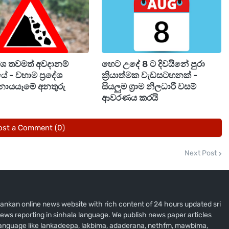
දේශ තවමත් අවදානම්
හෙට උදේ 8 ට දිවයිනේ පුරා
ේ - වහාම ප්‍රදේශ
ක්‍රියාත්මක වැඩසටහනක් -
නායයෑමේ අනතුරු
සියලුම ග්‍රාම නිලධාරී වසම්
ආවරණය කරයි
ost a Comment (0)
Next Post
i lankan online news website with rich content of 24 hours updated sri
ews reporting in sinhala language. We publish news paper articles
 language like lankadeepa, lakbima, adaderana, nethfm, mawbima,