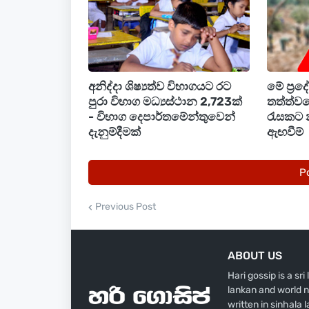
අනිද්දා ශිෂ්‍යත්ව විභාගයට රට
මේ ප්‍ර
පුරා විභාග මධ්‍යස්ථාන 2,723ක්
තත්ත්වය
- විභාග දෙපාර්තමේන්තුවෙන්
රැසකට 
දැනුම්දීමක්
ඇඟවීම්
P
Previous Post
ABOUT US
Hari gossip is a sr
lankan and world n
written in sinhala