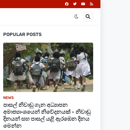
POPULAR POSTS
NEWS
පාසල් නිවාඩු ගැන අධ්‍යාපන
අමාත්‍යාංශයෙන් නිවේදනයක් - නිවාඩු
දිනයන් සහ පාසල් යළි ඇරඹෙන දිනය
මෙන්න