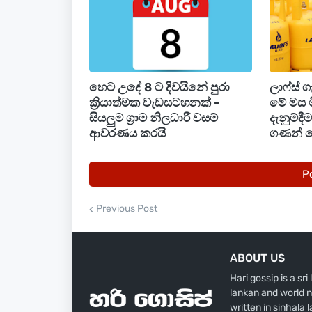
අත්අඩංගුවට ගත් නිලධාරීන් අවුරුදු 30ත
මිල්ලෑව සහ මඩකලපුව ප්‍රදේශවල පදිංචික
හෙට උදේ 8 ට දිවයිනේ පුරා
ලාෆ්ස් 
ඔවුන් අද කොළඹ ප්‍රධාන මහේස්ත්‍රාත් අධ
ක්‍රියාත්මක වැඩසටහනක් -
මේ මස 
සඳහා නොවැම්බර් 11 වැනිදා දක්වා රක්ෂ
සියලුම ග්‍රාම නිලධාරී වසම්
දැනුම්ද
දෙපාර්තමේන්තුවේ සමූහ මංකොල්ල විමර්ශන
ආවරණය කරයි
ගණන් 
විමර්ශන සිදුකෙරේ.
P
Previous Post
ABOUT US
Hari gossip is a sr
lankan and world n
written in sinhala