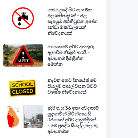
හෙට උදේ සිට පැය 5ක
ජල කප්පාදුවක් - ජල
සැපයුම අත්හිටුවන ප්‍රදේශ
දන්වා මණ්ඩලයෙන්
නිවේදනයක්
නායයාමේ පූර්ව අනතුරු
ඇඟවීම් නිකුත් කරයි -
අවදානම් දිස්ත්‍රික්ක
මෙන්න
නැවත හෙට දිනයේත් මේ
සියලුම පාසල් වසන බවට
විශේෂ නිවේදනයක්
ඉදිරි පැය 36 ඉතා අවදානම්
සුදානමින් සිටින්නයැයි
රජයෙන් පූර්ව දැනුම්දීමක්
- මේ ප්‍රදේශ සියල්ල ලොකු
අවදානමක