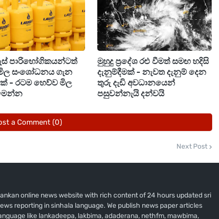
් 46ත් අතර වයස්වල පසුවන කොස්ගම, හංවැල්ල, දංකොටුව,
රුවන් බව පොලිසිය පවසයි.
ගැස් පාරිභෝගිකයන්ටත්
මුහුදු ප්‍රදේශ රළු වීමත් සමඟ හදිසි
ිකරණයට ඉදිරිපත් කිරීමෙන් පසු හඳුනාගැනීමේ පෙරෙට්ටුවක්
මිල සංශෝධනය ගැන
දැනුම්දීමක් - නැවත දැනුම් දෙන
ිත බන්ධනාගාර ගත කෙරුණි. අපරාධ පරීක්ෂණ
ීමක් - රටම හෙව්ව මිල
තුරු දැඩි අවධානයෙන්
 අංශය මගින් මෙම සිදුවීම සම්බන්ධයෙන් වැඩිදුර
මෙන්න
පසුවන්නැයි දන්වයි
ost a Comment (0)
Next Post
i lankan online news website with rich content of 24 hours updated sri
ews reporting in sinhala language. We publish news paper articles
 language like lankadeepa, lakbima, adaderana, nethfm, mawbima,