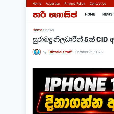
Home
Advertise
Privacy Policy
Contact Us
HOME
NEWS
Home
news
සුරාබදු නිලධාරීන් 5ක් CID 
by
Editorial Staff
-
October 31, 2025