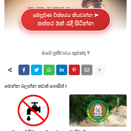
සම්පූර්ණ විස්තරය කියවන්න ➤
තප්පර 3ක් රැදී සිටින්න
ඔබේ ප්‍රතිචාරය කුමක්ද ?
චීනයේ හිටපු කෘෂිකර්ම හා ග්‍රාමීය කටයුතු අමාත්‍ය
ටැන්ග් රෙන්ජියන්ට, අල්ලස් ලබා ගැනීමේ
මෙන්න බලන්න තවත් ගොසිප්
චෝදනාව මත මරණ දඬුවම නියම වූ බව විදෙස්
මාධ්‍ය වාර්තා කර තිබෙනවා.
2007 සිට 2024 දක්වා විවිධ තනතුරු දරමින් ටැන්ග්,
යුවාන් මිලියන 268කට (අමෙරිකානු ඩොලර්