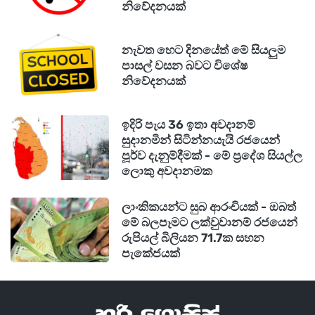
නිවේදනයක්
නැවත හෙට දිනයේත් මේ සියලුම
පාසල් වසන බවට විශේෂ
නිවේදනයක්
ඉදිරි පැය 36 ඉතා අවදානම්
සුදානමින් සිටින්නයැයි රජයෙන්
පූර්ව දැනුම්දීමක් - මේ ප්‍රදේශ සියල්ල
ලොකු අවදානමක
ලාංකිකයන්ට සුබ ආරංචියක් - ඔබත්
මේ බලපෑමට ලක්වුවානම් රජයෙන්
රුපියල් බිලියන 71.7ක සහන
පැකේජයක්