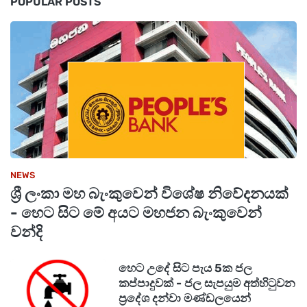
POPULAR POSTS
NEWS
ශ්‍රී ලංකා මහ බැංකුවෙන් විශේෂ නිවේදනයක්
- හෙට සිට මේ අයට මහජන බැංකුවෙන්
වන්දි
හෙට උදේ සිට පැය 5ක ජල
කප්පාදුවක් - ජල සැපයුම අත්හිටුවන
ප්‍රදේශ දන්වා මණ්ඩලයෙන්