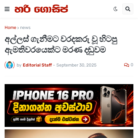
Home
news
අල්ලස් ගැනීමට වරදකරු වූ හිටපු
ඇමතිවරයෙක්ට මරණ දඬුවම
0
by
Editorial Staff
-
September 30, 2025